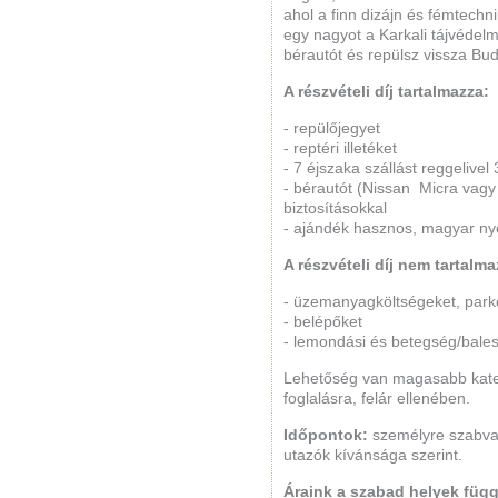
ahol a finn dizájn és fémtechn
egy nagyot a Karkali tájvédelm
bérautót és repülsz vissza Bu
A részvételi díj tartalmazza:
- repülőjegyet
- reptéri illetéket
- 7 éjszaka szállást reggelivel
- bérautót (Nissan Micra vagy 
biztosításokkal
- ajándék hasznos, magyar nye
A részvételi díj nem tartalma
- üzemanyagköltségeket, parkol
- belépőket
- lemondási és betegség/bales
Lehetőség van magasabb kateg
foglalásra, felár ellenében.
Időpontok:
személyre szabva
utazók kívánsága szerint.
Áraink a szabad helyek füg