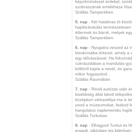
képzőművészet érdekel, szint
szobrászának emlékháza Visa
Szállás Tamperében.
5. nap
- Két hatalmas tó közöt
hajókirándulás természetesen 
éttermek és bárok, melyek egy
Szállás Tamperében.
6. nap
- Nyugatra veszed az i
kisvárosába érkezel, amely a v
egy időutazással. Ha fokoznád 
cukrászdában a mandulás-gyü
költőről kapta a nevét, és gara
mikor fogyasztod...
Szállás Raumában.
7. nap
- Rövid autózás után ér
kisebbség által lakott települé
középkori várkastélya ma is t
unod a múzeumokat, fedezd fel 
hangulatos naplementés hajóki
Szállás Turkuban.
8. nap
- Elhagyod Turkut és He
engedi, útközben kis kitérőve