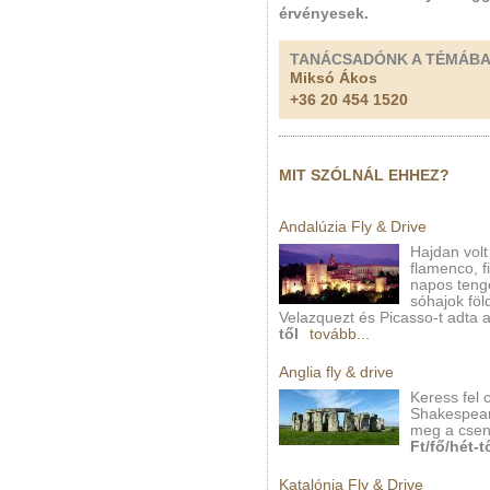
érvényesek.
TANÁCSADÓNK A TÉMÁB
Miksó Ákos
+36 20 454 1520
MIT SZÓLNÁL EHHEZ?
Andalúzia Fly & Drive
Hajdan volt 
flamenco, f
napos tenge
sóhajok föl
Velazquezt és Picasso-t adta 
től
tovább...
Anglia fly & drive
Keress fel 
Shakespear
meg a csend
Ft/fő/hét-t
Katalónia Fly & Drive