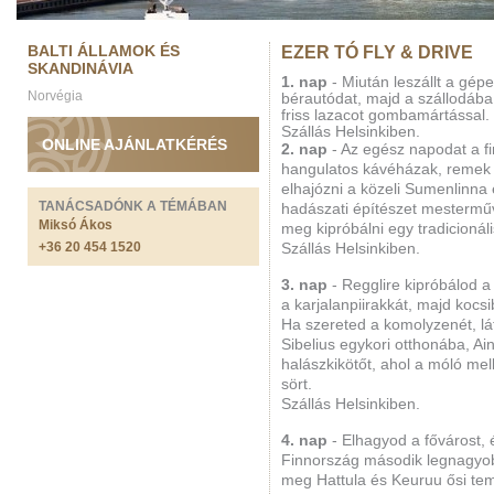
BALTI ÁLLAMOK ÉS
EZER TÓ FLY & DRIVE
SKANDINÁVIA
1. nap
- Miután leszállt a gép
Norvégia
bérautódat, majd a szállodába 
friss lazacot gombamártással.
Szállás Helsinkiben.
ONLINE AJÁNLATKÉRÉS
2. nap
- Az egész napodat a f
hangulatos kávéházak, remek é
elhajózni a közeli Sumenlinna 
TANÁCSADÓNK A TÉMÁBAN
hadászati építészet mesterm
Miksó Ákos
meg kipróbálni egy tradicionáli
+36 20 454 1520
Szállás Helsinkiben.
3. nap
- Regglire kipróbálod 
a karjalanpiirakkát, majd kocs
Ha szereted a komolyzenét, lá
Sibelius egykori otthonába, A
halászkikötőt, ahol a móló mel
sört.
Szállás Helsinkiben.
4. nap
- Elhagyod a fővárost, é
Finnország második legnagyo
meg Hattula és Keuruu ősi te