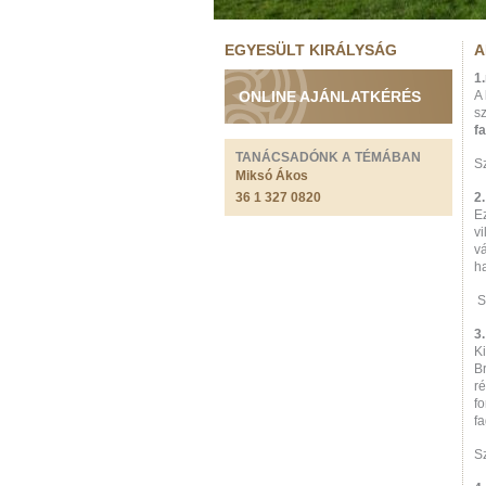
EGYESÜLT KIRÁLYSÁG
A
1
ONLINE AJÁNLATKÉRÉS
A
sz
f
TANÁCSADÓNK A TÉMÁBAN
S
Miksó Ákos
36 1 327 0820
2
Ez
vi
v
h
S
3
K
Br
r
fo
f
S