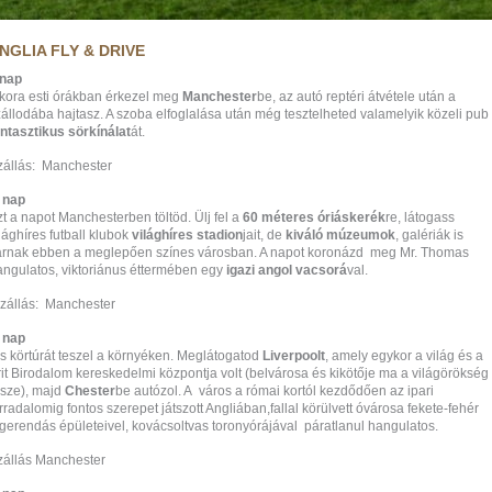
NGLIA FLY & DRIVE
.nap
 kora esti órákban érkezel meg
Manchester
be, az autó reptéri átvétele után a
állodába hajtasz. A szoba elfoglalása után még tesztelheted valamelyik közeli pub
antasztikus sörkínálat
át.
zállás: Manchester
. nap
t a napot Manchesterben töltöd. Ülj fel a
60 méteres óriáskerék
re, látogass
lághíres futball klubok
világhíres stadion
jait, de
kiváló múzeumok
, galériák is
árnak ebben a meglepően színes városban. A napot koronázd meg Mr. Thomas
angulatos, viktoriánus éttermében egy
igazi angol vacsorá
val.
zállás: Manchester
. nap
is körtúrát teszel a környéken. Meglátogatod
Liverpoolt
, amely egykor a világ és a
it Birodalom kereskedelmi központja volt (belvárosa és kikötője ma a világörökség
észe), majd
Chester
be autózol. A város a római kortól kezdődően az ipari
rradalomig fontos szerepet játszott Angliában,fallal körülvett óvárosa fekete-fehér
agerendás épületeivel, kovácsoltvas toronyórájával páratlanul hangulatos.
zállás Manchester