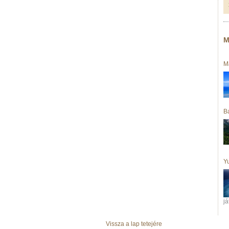
M
Ma
B
Yu
já
Vissza a lap tetejére