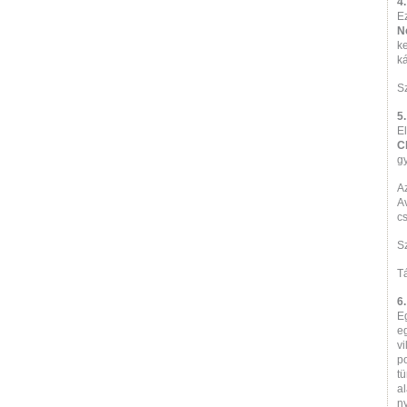
4
E
N
ke
k
S
5
E
C
g
A
Av
cs
S
T
6
E
e
v
p
tü
al
ny