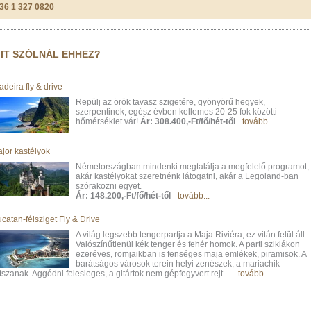
36 1 327 0820
IT SZÓLNÁL EHHEZ?
deira fly & drive
Repülj az örök tavasz szigetére, gyönyörű hegyek,
szerpentinek, egész évben kellemes 20-25 fok közötti
hőmérséklet vár!
Ár: 308.400,-Ft/fő/hét-től
tovább...
ajor kastélyok
Németországban mindenki megtalálja a megfelelő programot,
akár kastélyokat szeretnénk látogatni, akár a Legoland-ban
szórakozni egyet.
Ár: 148.200,-Ft/fő/hét-től
tovább...
catan-félsziget Fly & Drive
A világ legszebb tengerpartja a Maja Riviéra, ez vitán felül áll.
Valószínűtlenül kék tenger és fehér homok. A parti sziklákon
ezeréves, romjaikban is fenséges maja emlékek, piramisok. A
barátságos városok terein helyi zenészek, a mariachik
tszanak. Aggódni felesleges, a gitártok nem gépfegyvert rejt...
tovább...