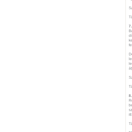
S
T
7
B
dí
k
fe
D
l
le
át
S
Tá
8
Re
b
sz
it
T