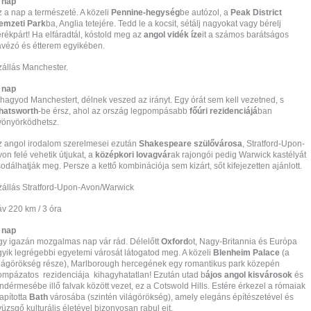
. nap
z a nap a természeté. A közeli
Pennine-hegység
be autózol, a
Peak District
emzeti Park
ba, Anglia tetejére. Tedd le a kocsit, sétálj nagyokat vagy bérelj
rékpárt! Ha elfáradtál, kóstold meg az
angol vidék íze
it a számos barátságos
ávézó és étterem egyikében.
zállás Manchester.
. nap
lhagyod Manchestert, délnek veszed az irányt. Egy órát sem kell vezetned, s
hatsworth
-be érsz, ahol az ország legpompásabb
főúri rezidenciájá
ban
yönyörködhetsz.
z angol irodalom szerelmesei ezután
Shakespeare szülővárosa
, Stratford-Upon-
on felé vehetik útjukat, a
középkori lovagvár
ak rajongói pedig Warwick kastélyát
odálhatják meg. Persze a kettő kombinációja sem kizárt, sőt kifejezetten ajánlott.
zállás Stratford-Upon-Avon/Warwick
áv 220 km / 3 óra
. nap
gy igazán mozgalmas nap vár rád. Délelőtt
Oxford
ot, Nagy-Britannia és Európa
gyik legrégebbi egyetemi városát látogatod meg. A közeli
Blenheim Palace
(a
ilágörökség része), Marlborough hercegének egy romantikus park közepén
ompázatos rezidenciája kihagyhatatlan! Ezután utad b
ájos angol kisvárosok
és
ndérmesébe illő falvak között vezet, ez a Cotswold Hills. Estére érkezel a rómaiak
apította
Bath
városába (szintén világörökség), amely elegáns építészetével és
üzsgő kulturális életével bizonyosan rabul ejt.