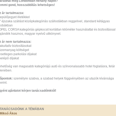
aradnál még Londonban néhány napot?
emmi gond, hosszabbítás lehetséges!
z ár tartalmazza:
repülőjegyet illetékkel
 7 éjszaka szállást középkategóriás szállodákban reggelivel, standard kétágyas
zobákban
 OPEL CORSA kategóriás gépkocsit korlátlan kilóméter használattal és biztosítással
 ajándék hasznos, magyar nyelvű utikönyvet.
z ár nem tartalmazza:
fakultatív biztosításokat
 üzemanyag költséget
esetleges parkolási díjakat
belépő díjakat
ehetőség van magasabb kategóriájú autó és színvonalasabb hotel foglalásra, felár
llenében.
dőpontok:
személyre szabva, a szabad helyek függvényében az utazók kívánsága
erint.
gyéni ajánlatot kérjen tanácsadóinktól!
TANÁCSADÓNK A TÉMÁBAN
Miksó Ákos