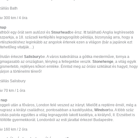
zállás Bath
áv 300 km / 4 óra
.nap
athból egy órát sem autózol és
Stourhead
be érsz. Itt található Anglia leghíresebb
szparkja, a 18. századi kertépítés legragyogóbb példája, bizonyság arra, hogy a
ertészkedéshez leginkább az angolok értenek ezen a világon (bár a japánok ezt
ltehetőleg vitatják…)
élután érkezel
Salisbury
be. A város katedrálisa a gótika mesterműve, tornya a
egmagasabb az országban, tényleg a fellegekbe veszik.
Stonehenge
, a világ egyik
gismertebb, rejtélyes kőkori emléke. Érintsd meg az óriási sziklákat és hagyd, hogy
járjon a történelmi térerő!
zállás Salisbury
v 70 km / 1 óra
. nap
ggeli után a főváros, London felé veszed az irányt. Mielőtt a reptérre érnél, még a
eugrasz a királyi családhoz, pontosabban a kastélyukba,
Windsor
ba. A több száz
obás palota együttes a világ legnagyobb lakott kastélya, a királynő, II. Erzsébet is
t töltötte gyermekkorát. Londonból az esti járattal érkezel Budapestre.
áv 160 km / 2 óra