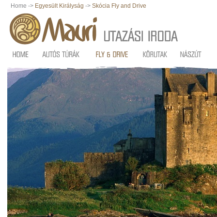
Home ->
Egyesült Királyság
->
Skócia Fly and Drive