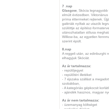
7
.
nap
Glasgow
, Skócia legnagyobb 
elmúlt évtizedben. Viktoriánus 
príma éttermeket rejtenek. Új
galériák nyíltak az utazók le
szülöttje az építész-formater
utánozhatatlan stílusa meghatá
Williow-ba, az egyetlen fennm
szerint épült.
8.nap
A reggeli után, az edinburghi r
elhagyjuk Skóciát.
Az ár tartalmazza:
- repülőjegyet
- repülőtéri illetéket
- 7 éjszaka szállást a megadot
szobákban,
- A kategóriás gépkocsit korlát
- ajándék hasznos, magyar nye
Az ár nem tartalmazza:
- üzemanyag költséget