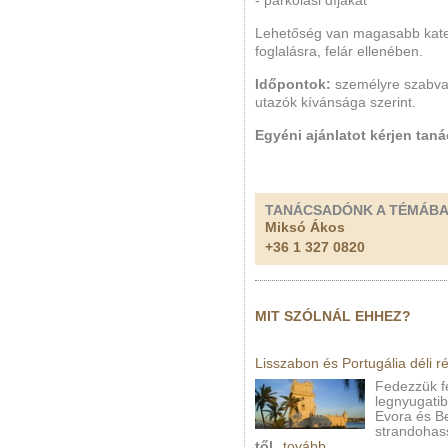
- parkolási díjakat
Lehetőség van magasabb kateg
foglalásra, felár ellenében.
Időpontok:
személyre szabva
utazók kívánsága szerint.
Egyéni ajánlatot kérjen tan
TANÁCSADÓNK A TÉMÁB
Miksó Ákos
+36 1 327 0820
MIT SZÓLNÁL EHHEZ?
Lisszabon és Portugália déli r
Fedezzük fe
legnyugatib
Evora és B
strandohas
től
tovább...