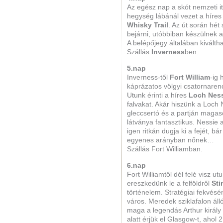
Az egész nap a skót nemzeti it
hegység lábánál vezet a híres
Whisky Trail
. Az út során hét
bejárni, utóbbiban készülnek 
A belépőjegy általában kivált
Szállás
Inverness
ben.
5.nap
Inverness-től
Fort William
-ig
káprázatos völgyi csatornare
Utunk érinti a híres
Loch Nes
falvakat. Akár hiszünk a Loch
gleccsertó és a partján magas
látványa fantasztikus. Nessie
igen ritkán dugja ki a fejét, b
egyenes arányban nőnek…
Szállás Fort Williamban.
6.nap
Fort Williamtől dél felé visz ut
ereszkedünk le a felföldről
Sti
történelem. Stratégiai fekvésé
város. Meredek sziklafalon áll
maga a legendás Arthur király f
alatt érjük el Glasgow-t, ahol 2