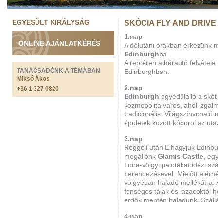
EGYESÜLT KIRÁLYSÁG
SKÓCIA FLY AND DRIVE
1.nap
ONLINE AJÁNLATKÉRÉS
A délutáni órákban érkezünk 
Edinburgh
ba.
A reptéren a bérautó felvétele 
TANÁCSADÓNK A TÉMÁBAN
Edinburghban.
Miksó Ákos
2.nap
+36 1 327 0820
Edinburgh
egyedülálló a skót 
kozmopolita város, ahol izgal
tradicionális. Világszínvona
épületek között kóborol az ut
3.nap
Reggeli után Elhagyjuk Edinbu
megállónk
Glamis Castle
, eg
Loire-völgyi palotákat idézi s
berendezésével. Mielőtt elérn
völgyéban haladó mellékútra
fenséges tájak és lazacoktól
erdők mentén haladunk. Száll
4.nap