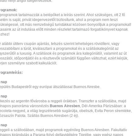
iváló helyi angol idegenvezetők.
rogramok:
programok tartalmazzák a belépőket a leírás szerint. Ahol szükséges, ott 2 fő
etén is saját, privát idegenvezetőt biztosítunk, ahol a program nem teszi
zükségessé, ott más nemzetiségű turistákkal közösen bonyolítjuk a programokat!
asaink az út indulása előtt minden részletet tartalmazó forgatókönyvet kapnak
ézhez!
 alábbi útiterv csupán ajánlás, tetszés szerint lehetséges rövidíteni, vagy
sszabbítani a túrát, kiválasztani a programokat és a szálláskategóriát az
yszerűtől a luxusig. A szállások és programok ára kategóriától, valamint az út
sszától, időpontjától és a résztvevők számától függően változhat, ezért kérjük,
rjen személyre szabott kalkulációt.
rogramleírás:
1. nap
epülés Budapestről egy európai átszállással Buenos Airesbe.
. nap
rkezés az argentin fővárosba a reggeli órákban. Transzfer a szállodába, majd
élnapos panoráma városnézés
Buenos Airesben
, Dél-Amerika Párizsában: a
coleta-negyed, a világ legszélesebb sugárútja, obeliszk, Evita Peron síremléke,
ózsaszín Palota. Szállás Buenos Airesben (2 éj).
3. nap
eggeli a szállodában, majd programok egyénileg Buenos Airesben. Fakultatív
élnapos kirándulás a Parana-folyó deltavidékére Tigrébe, vagy egész napos