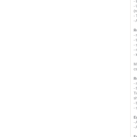
- 
- 
(n
- 
-
R
- 
- 
- 
- 
- 
M
cs
R
- 
- 
T
s
- 
- 
E
- 
- 
E