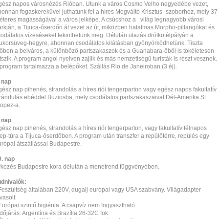
gész napos városnézés Rióban. Utunk a város Cosmo Velho negyedébe vezet,
honnan fogaskerekűvel juthatunk fel a híres Megváltó Krisztus- szoborhoz, mely 37
éteres magasságával a város jelképe. A csúcshoz a világ legnagyobb városi
arkján, a Tijuca-őserdőn át vezet az út, miközben hatalmas Morpho-pillangókat és
sodálatos vízeséseket tekinthetünk meg. Délután utazás drótkötélpályán a
ukorsüveg-hegyre, ahonnan csodálatos kilátásban gyönyörködhetünk. Tiszta
dőben a belváros, a különböző partszakaszok és a Guanabara-öböl is tökéletesen
tszik. A program angol nyelven zajlik és más nemzetiségű turisták is részt vesznek.
program tartalmazza a belépőket. Szállás Rio de Janeiroban (3 éj).
. nap
ész nap pihenés, strandolás a híres riói tengerparton vagy egész napos fakultatív
irándulás ebéddel Buziosba, mely csodálatos partszakaszaival Dél-Amerika St.
ropez-a.
. nap
ész nap pihenés, strandolás a híres riói tengerparton, vagy fakultatív félnapos
ep-túra a Tijuca-őserdőben. A program után transzfer a repülőtérre, repülés egy
urópai átszállással Budapestre.
0. nap
rkezés Budapestre kora délután a menetrend függvényében.
udnivalók:
 Feszültség általában 220V, dugalj európai vagy USA szabvány. Világadapter
vasolt.
Európai szintű higiénia. A csapvíz nem fogyasztható.
Időjárás: Argentína és Brazília 26-32C fok.