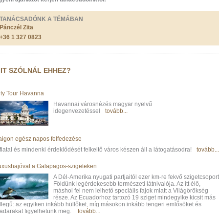
TANÁCSADÓNK A TÉMÁBAN
Pánczél Zita
+36 1 327 0823
IT SZÓLNÁL EHHEZ?
ity Tour Havanna
Havannai városnézés magyar nyelvű
idegenvezetéssel
tovább...
aigon egész napos felfedezése
fiatal és mindenki érdeklődését felkeltő város készen áll a látogatásodra!
tovább...
uxushajóval a Galapagos-szigeteken
A Dél-Amerika nyugati partjaitól ezer km-re fekvő szigetcsoport
Földünk legérdekesebb természeti látnivalója. Az itt élő,
máshol fel nem lelhető speciális fajok miatt a Világörökség
része. Az Ecuadorhoz tartozó 19 sziget mindegyike kicsit más
ellegű: az egyiken inkább hüllőket, míg másokon inkább tengeri emlősöket és
adarakat figyelhetünk meg.
tovább...