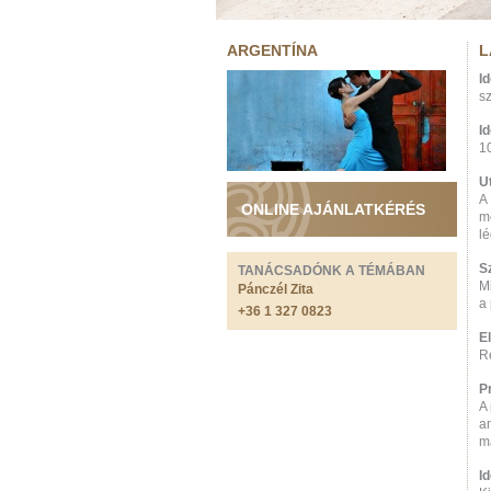
ARGENTÍNA
L
I
sz
I
1
U
A
ONLINE AJÁNLATKÉRÉS
me
lé
S
TANÁCSADÓNK A TÉMÁBAN
M
Pánczél Zita
a
+36 1 327 0823
El
Re
P
A 
a
ma
I