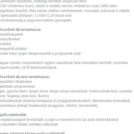
Élelmiszer (húsfélék, zöldség) bevitele szigorúan tilos!
USD-t érdemes hozni, abból is inkább sok kis címletet és csak 1990 utáni
agyfejes) kiadást. Más valuta váltása nehézkesebb, rosszabb aránnyal is váltják.
Tájékoztató árfolyam: 1 USD=2,24 brazil reál
 A közbiztonság a nagyvárosokban gyengébb.
észvételi díj tartalmazza:
repülőjegyeket
transzfereket
szállást
megadott ellátást
kiváló helyi angol idegenvezetőt a programok alatt
agyar nyelvű csoportkísérő egyéni utazóknak felár ellenében kérhető, incentive
oport esetén 10 fő felett biztosítunk.
észvételi díj nem tartalmazza:
repülőtéri illetékeket
fakultatív programokat:
igre, gaucho farm, tangó-show, tangó-show vacsorával, motorcsónak túra, szamba-
how, Segway, jeep-túra, Buzios
biztosításokak (baleset-betegség és poggyászbiztosítást, útlemondási biztosítást)
személyes jellegű kiadásokat (poggyász, telefon, borravalók)
gyéb tudnivalók:
A légitársaságok fenntartják a jogot a menetrend és az árak módosítására!
A repülőtéri illeték mértéke változhat!
gyéni ajánlatot kérjen tanácsadóinktól!