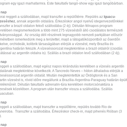
rogram egy igazi marhafarmra. Este fakultatív tangó-show egy igazi tangóbárban.
. nap
rai reggeli a szállodában, majd transzfer a repülőtérre. Repülés az
Iguacu-
ízeséshez
, annak argentín oldalára. Érkezéskor angol nyelvű idegenvezetőnkkel
anszfer a brazil oldalon fekvő szállodába (2 éj). Délután félnapos program
eretében megismerkedünk a több mint 275 vízesésből álló csodálatos természeti
átványossággal. Az ország déli részének legnagyobb nemzeti parkjában először
lméletben ismerkedünk meg a területtel, majd a látogatóközpontból az őserdőn
kelve, orchideák, kolibrik társaságában elérjük a vízesést, mely Brazília és
gentína határán fekszik. A vízeséssorozat megtekintése a brazil oldalról (csodás
látással az argentín oldalra is). Szállás a brazil oldalon levő szállodában (2 éj).
. nap
eggeli a szállodában, majd egész napos kirándulás keretében a vízesés argentín
ldalának megtekintése következik. A Tancredo Neves – hídon áthaladva elérjük a
ízeséssorozat argentín oldalát. Miután megtekintettük az Ördögtorok és a San
rtin vízesést is, rövid időre megállunk a Brazília-Argentína-Paraguay határán épül
mlékműnél. Délután fakultatív adrenalin-túra keretében motorcsónaktúra a
ízesések közelében. A program után transzfer vissza a szállodába. Szállás
guacuban.
. nap
ggeli a szállodában, majd transzfer a repülőtérre, repülés tovább Rio de
aneiroba. Transzfer a szállodába. Érkezéskor check-in, majd pihenés Rióban (3
).
. nap