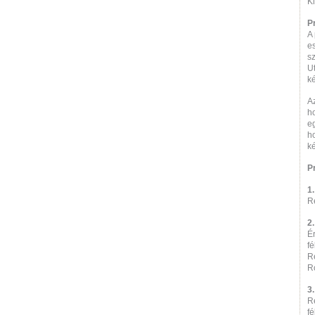
K
P
A 
es
s
Ut
k
Az
ho
eg
ho
ké
P
R
2
É
f
Re
R
R
f