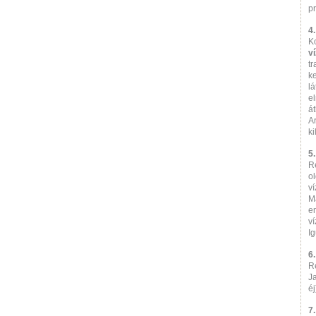
p
4
Ko
v
tr
k
l
e
át
Ar
ki
5
R
o
v
Ma
e
v
I
6
Re
J
éj
7