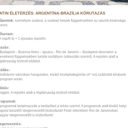
ATIN ÉLETÉRZÉS: ARGENTÍNA-BRAZÍLIA KÖRUTAZÁS
dőpontok:
személyre szabva, a szabad helyek függvényében az utazók kívánsága
erint.
dőtartam:
0 nap/8 éj + 1 éjszaka repülőn
tazás:
 Budapest – Buenos Aires – Iguacu - Rio de Janeiro – Budapest útvonalon a
netrend függvényében turista osztályon (választás szerint). A repülés alatt a
gitársaság biztosít ellátást.
zállás:
indhárom városban hangulatos, kiváló középkategóriás (4*-os) szállodát kínálunk
 program során.
látás:
ggeli. A repülés alatt a légitársaság biztosít ellátást.
rogramok:
programok tartalmazzák a belépőket a leírás szerint. A programok alatt kiváló helyi
ngolul beszélő idegenvezetőt biztosítunk! Felár ellenében Rio de Janeiroban
gyar idegenvezetőt is biztosítunk!
degenvezetés: