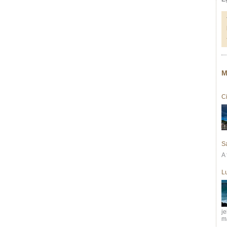
M
C
S
A 
L
j
m