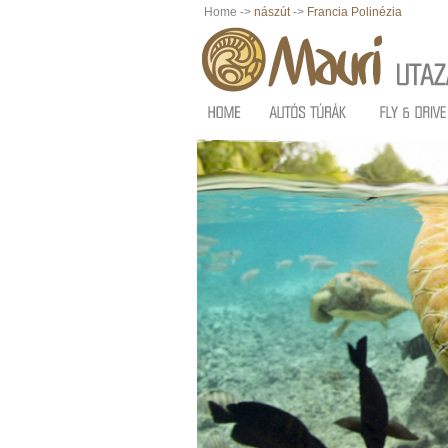
Home ->
nászút
->
Francia Polinézia