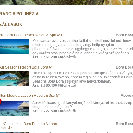
RANCIA POLINÉZIA
ZÁLLÁSOK
ora Bora Pearl Beach Resort & Spa 4*+
Bora Bor
Meg van az az érzés, amikor kettőt sem kell mozdulnod, hogy
minden meglegyen ahhoz, hogy egy hétig nyugton
pihenhess? Szerintem se, úgyhogy csomagolj össze és tölts el
egy varázslatos, pihentető hetet ebben a királyi szállodában.
Ára: 1.451.200 Ft/fő/héttől
our Seasons Resort Bora Bora 6*
Bora Bor
Ha valaki igazi luxusra és felejteheten kikapcsolódásra vágyik,
az ne keressen tovább, hanem foglaljon nálunk szobát a Four
Seasons Bora Bora szigetén lévő helytartójában.
Ára: 2.880.400 Ft/fő/héttől
ilton Moorea Lagoon Resort & Spa 5*
Moore
Abszolút luxus, igazi kényelem, festői környezet és csodaszép
tenger. Kell-e még több?
Ára: 1.227.500 Ft/fő/héttől
nterContinental Bora Bora Le Moana
Bora Bor
esort 4*+