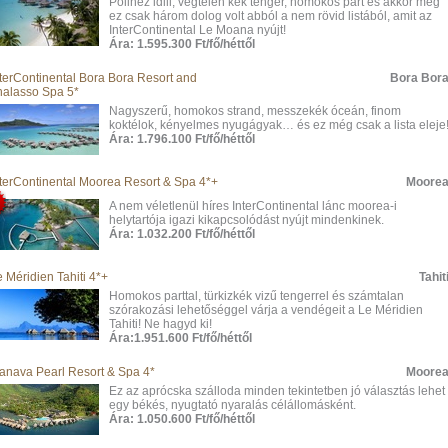
Polinéz idill, végtelen kék tenger, homokos part és akkor még
ez csak három dolog volt abból a nem rövid listából, amit az
InterContinental Le Moana nyújt!
Ára: 1.595.300 Ft/fő/héttől
nterContinental Bora Bora Resort and
Bora Bor
halasso Spa 5*
Nagyszerű, homokos strand, messzekék óceán, finom
koktélok, kényelmes nyugágyak… és ez még csak a lista eleje
Ára: 1.796.100 Ft/fő/héttől
nterContinental Moorea Resort & Spa 4*+
Moore
A nem véletlenül híres InterContinental lánc moorea-i
helytartója igazi kikapcsolódást nyújt mindenkinek.
Ára: 1.032.200 Ft/fő/héttől
 Méridien Tahiti 4*+
Tahit
Homokos parttal, türkizkék vizű tengerrel és számtalan
szórakozási lehetőséggel várja a vendégeit a Le Méridien
Tahiti! Ne hagyd ki!
Ára:1.951.600 Ft/fő/héttől
anava Pearl Resort & Spa 4*
Moore
Ez az aprócska szálloda minden tekintetben jó választás lehet
egy békés, nyugtató nyaralás célállomásként.
Ára: 1.050.600 Ft/fő/héttől