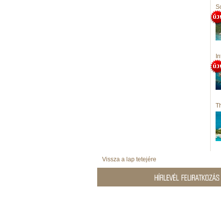
S
In
T
Vissza a lap tetejére