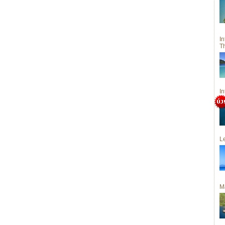
I
T
I
Le
M