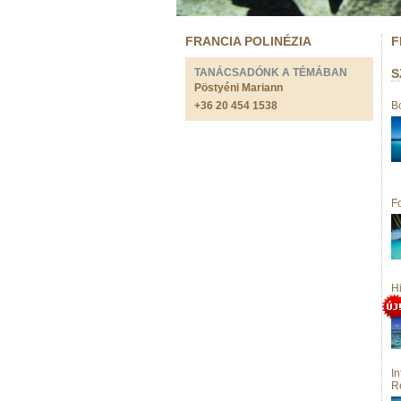
FRANCIA POLINÉZIA
F
TANÁCSADÓNK A TÉMÁBAN
S
Pöstyéni Mariann
+36 20 454 1538
B
F
H
I
R