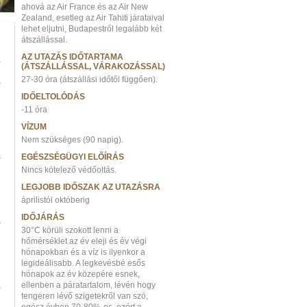
ahová az Air France és az Air New
Zealand, esetleg az Air Tahiti járataival
lehet eljutni, Budapestről legalább két
átszállással.
AZ UTAZÁS IDŐTARTAMA
(ÁTSZÁLLÁSSAL, VÁRAKOZÁSSAL)
27-30 óra (átszállási időtől függően).
a
IDŐELTOLÓDÁS
-11 óra
VÍZUM
Nem szükséges (90 napig).
a
EGÉSZSÉGÜGYI ELŐÍRÁS
Nincs kötelező védőoltás.
LEGJOBB IDŐSZAK AZ UTAZÁSRA
áprilistól októberig
IDŐJÁRÁS
a
30°C körüli szokott lenni a
hőmérséklet az év eleji és év végi
hónapokban és a víz is ilyenkor a
legideálisabb. A legkevésbé esős
hónapok az év közepére esnek,
ellenben a páratartalom, lévén hogy
a
tengeren lévő szigetekről van szó,