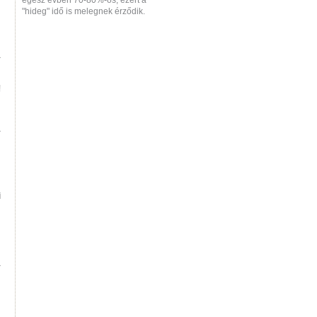
egész évben 70-80%-os, ezért a
"hideg" idő is melegnek érződik.
a
!
a
i
a