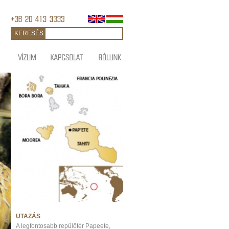
KERESÉS
UTAZÁS
A legfontosabb repülőtér Papeete,