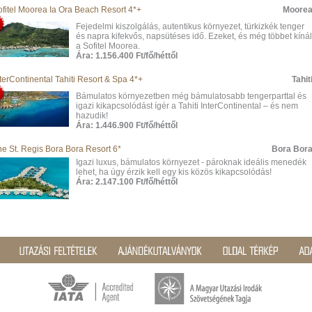
ofitel Moorea Ia Ora Beach Resort 4*+
Moore
Fejedelmi kiszolgálás, autentikus környezet, türkizkék tenger
és napra kifekvős, napsütéses idő. Ezeket, és még többet kínál
a Sofitel Moorea.
Ára: 1.156.400 Ft/fő/héttől
terContinental Tahiti Resort & Spa 4*+
Tahit
Bámulatos környezetben még bámulatosabb tengerparttal és
igazi kikapcsolódást ígér a Tahiti InterContinental – és nem
hazudik!
Ára: 1.446.900 Ft/fő/héttől
he St. Regis Bora Bora Resort 6*
Bora Bor
Igazi luxus, bámulatos környezet - pároknak ideális menedék
lehet, ha úgy érzik kell egy kis közös kikapcsolódás!
Ára: 2.147.100 Ft/fő/héttől