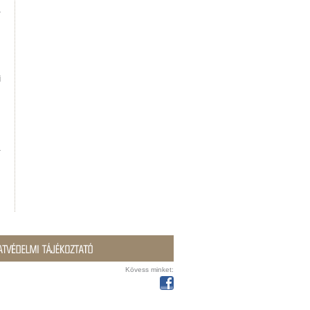
a
i
a
Kövess minket: