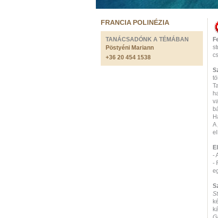
FRANCIA POLINÉZIA
TANÁCSADÓNK A TÉMÁBAN
F
st
Pöstyéni Mariann
cs
+36 20 454 1538
S
t
T
h
v
b
H
A
e
El
- 
- 
eg
S
S
ké
ká
G