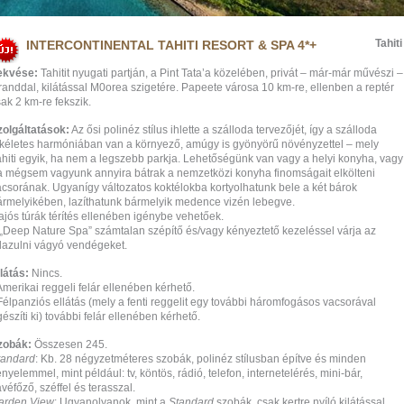
Tahiti
INTERCONTINENTAL TAHITI RESORT & SPA 4*+
ekvése:
Tahitit nyugati partján, a Pint Tata’a közelében, privát – már-már művészi –
randdal, kilátással M0orea szigetére. Papeete városa 10 km-re, ellenben a reptér
ak 2 km-re fekszik.
zolgáltatások:
Az ősi polinéz stílus ihlette a szálloda tervezőjét, így a szálloda
ökéletes harmóniában van a környező, amúgy is gyönyörű növényzettel – mely
ahiti egyik, ha nem a legszebb parkja. Lehetőségünk van vagy a helyi konyha, vagy
a mégsem vagyunk annyira bátrak a nemzetközi konyha finomságait elkölteni
acsorának. Ugyanígy változatos koktélokba kortyolhatunk bele a két bárok
ármelyikében, lazíthatunk bármelyik medence vizén lebegve.
ajós túrák térítés ellenében igénybe vehetőek.
 „Deep Nature Spa” számtalan szépítő és/vagy kényeztető kezeléssel várja az
llazulni vágyó vendégeket.
látás:
Nincs.
Amerikai reggeli felár ellenében kérhető.
Félpanziós ellátás (mely a fenti reggelit egy további háromfogásos vacsorával
észíti ki) további felár ellenében kérhető.
zobák:
Összesen 245.
tandard
: Kb. 28 négyzetméteres szobák, polinéz stílusban építve és minden
nyelemmel, mint például: tv, köntös, rádió, telefon, internetelérés, mini-bár,
véfőző, széffel és terasszal.
arden View
: Ugyanolyanok, mint a
Standard
szobák, csak kertre nyíló kilátással.