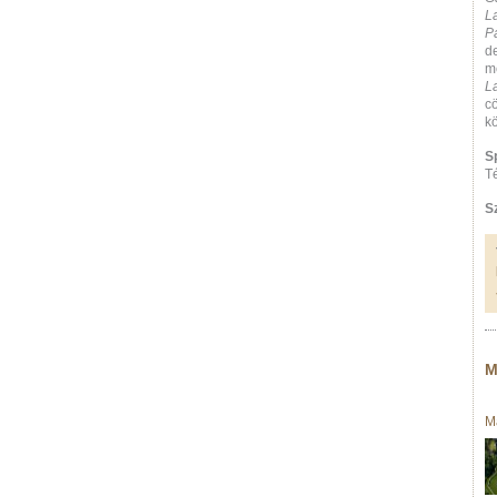
L
P
d
m
L
c
kö
S
Té
S
M
M