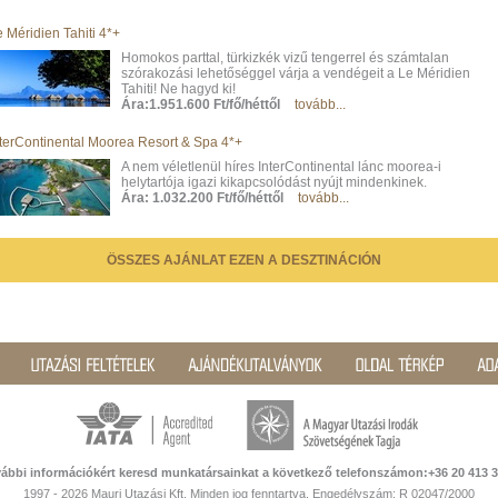
 Méridien Tahiti 4*+
Homokos parttal, türkizkék vizű tengerrel és számtalan
szórakozási lehetőséggel várja a vendégeit a Le Méridien
Tahiti! Ne hagyd ki!
Ára:1.951.600 Ft/fő/héttől
tovább...
nterContinental Moorea Resort & Spa 4*+
A nem véletlenül híres InterContinental lánc moorea-i
helytartója igazi kikapcsolódást nyújt mindenkinek.
Ára: 1.032.200 Ft/fő/héttől
tovább...
ÖSSZES AJÁNLAT EZEN A DESZTINÁCIÓN
ábbi információkért keresd munkatársainkat a következő telefonszámon:+36 20 413 
1997 - 2026 Mauri Utazási Kft. Minden jog fenntartva. Engedélyszám: R 02047/2000