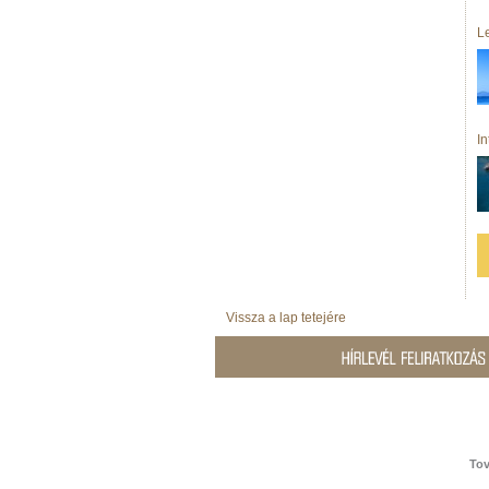
Le
I
Vissza a lap tetejére
Tov