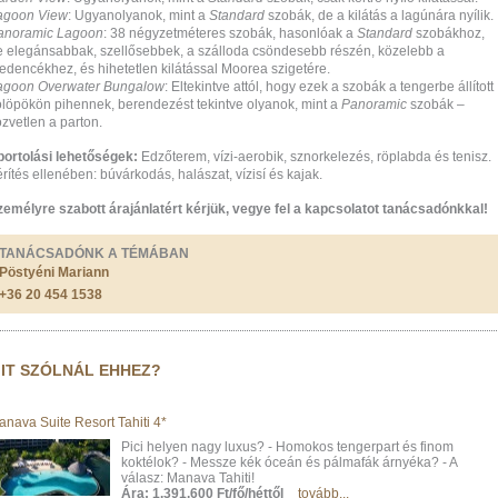
agoon View
: Ugyanolyanok, mint a
Standard
szobák, de a kilátás a lagúnára nyílik.
anoramic Lagoon
: 38 négyzetméteres szobák, hasonlóak a
Standard
szobákhoz,
e elegánsabbak, szellősebbek, a szálloda csöndesebb részén, közelebb a
edencékhez, és hihetetlen kilátással Moorea szigetére.
agoon Overwater Bungalow
: Eltekintve attól, hogy ezek a szobák a tengerbe állított
ölöpökön pihennek, berendezést tekintve olyanok, mint a
Panoramic
szobák –
zvetlen a parton.
portolási lehetőségek:
Edzőterem, vízi-aerobik, sznorkelezés, röplabda és tenisz.
rítés ellenében: búvárkodás, halászat, vízisí és kajak.
zemélyre szabott árajánlatért kérjük, vegye fel a kapcsolatot tanácsadónkkal!
TANÁCSADÓNK A TÉMÁBAN
Pöstyéni Mariann
+36 20 454 1538
IT SZÓLNÁL EHHEZ?
anava Suite Resort Tahiti 4*
Pici helyen nagy luxus? - Homokos tengerpart és finom
koktélok? - Messze kék óceán és pálmafák árnyéka? - A
válasz: Manava Tahiti!
Ára: 1.391.600 Ft/fő/héttől
tovább...