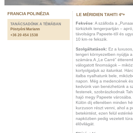
FRANCIA POLINÉZIA
LE MÉRIDIEN TAHITI 4*+
Fekvése
: A szálloda a „Punaau
TANÁCSADÓNK A TÉMÁBAN
türkizkék tengerpartján – apr
Pöstyéni Mariann
távolságra Papeete-től és ugya
+36 20 454 1538
10 km-re fekszik.
Szolgáltatások:
Ez a luxusos,
tengeri környezetben nyújtja a
számára.A „Le Carré” étteremb
válogatott finomságok – mikö
kortyolgatjuk az italunkat. H
italba nyalhatunk bele, miköz
napon. Még a medencének és 
kedvünk van benézhetünk a szá
festenek, szobrászkodnak Tahit
hajó megy Papeete városába.
Külön díj ellenében minden hé
kurzuson részt venni, ahol a 
betekintést, ezen felül estén
napközben pedig vezetett túra
élővilágát.