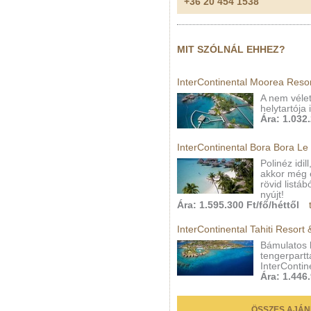
+36 20 454 1538
MIT SZÓLNÁL EHHEZ?
InterContinental Moorea Reso
A nem vélet
helytartója
Ára: 1.032
InterContinental Bora Bora L
Polinéz idi
akkor még 
rövid listá
nyújt!
Ára: 1.595.300 Ft/fő/héttől
InterContinental Tahiti Resort
Bámulatos 
tengerpartta
InterContin
Ára: 1.446
ÖSSZES AJÁN