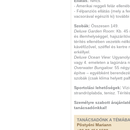
Ellátás:
Nincs.
- Amerikai reggeli felár ellené
- Félpanziós ellátás (mely a f
vacsorával egészíti ki) további
Szobák:
Összesen 149.
Deluxe Garden Room
: Kb. 45
és illemhelységgel, hajszárítóva
térítés ellenében vezeték-nélkü
kávéfőzővel, széffel és kertre
erkéllyel.
Deluxe Ocean View
: Ugyanoly
vagy 4. emeleten a lagúnára né
Overwater Bungalow
: 55 négy
építve – egyébként berendezés
szobák (csak klíma helyett palf
Sportolási lehetőségek:
Vízi
strandröplabda, tenisz. Téríté
Személyre szabott árajánlaté
tanácsadónkkal!
TANÁCSADÓNK A TÉMÁB
Pöstyéni Mariann