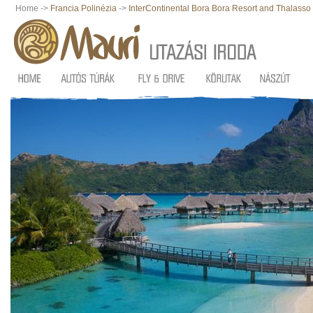
Home ->
Francia Polinézia
->
InterContinental Bora Bora Resort and Thalasso