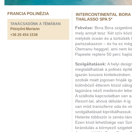
FRANCIA POLINÉZIA
INTERCONTINENTAL BORA
THALASSO SPA 5*
TANÁCSADÓNK A TÉMÁBAN
Fekvése:
Bora Bora szigetének
Pöstyéni Mariann
mely annyit tesz: Két szív közö
+36 20 454 1538
mélykék óceán és a türkizkék 
partszakaszon – és ha ez még
Otemanu heggyel, ami nem kics
Papeete reptere 50 perc hajóú
Szolgáltatások:
A helyi desig
megtalálhatóak a polinéz építé
igazán luxusos kivitelezésben. 
szobák miatt jogosan hívják i
különböző étterem közül válog
lagúnára néző medencén lebeg
A szálloda kapcsolatban van 
Resort
-tal, ahová délután 4-ig
van mód transzferre oda és vi
szolgáltatásait kipróbálhassuk.
Hetente többször is zenés-tá
Ezen kívül lehetősége van Szn
kirándulás a környező szigetek