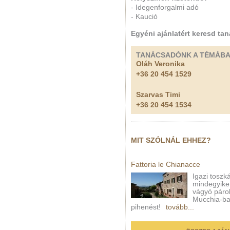
- Idegenforgalmi adó
- Kaució
Egyéni ajánlatért keresd ta
TANÁCSADÓNK A TÉMÁB
Oláh Veronika
+36 20 454 1529
Szarvas Timi
+36 20 454 1534
MIT SZÓLNÁL EHHEZ?
Fattoria le Chianacce
Igazi toszká
mindegyike,
vágyó páro
Mucchia-ban
pihenést!
tovább...