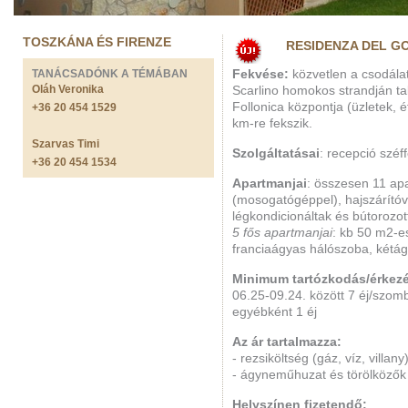
TOSZKÁNA ÉS FIRENZE
RESIDENZA DEL G
TANÁCSADÓNK A TÉMÁBAN
Fekvése:
közvetlen a csodála
Oláh Veronika
Scarlino homokos strandján ta
Follonica központja (üzletek, é
+36 20 454 1529
km-re fekszik.
Szarvas Timi
Szolgáltatásai
: recepció széff
+36 20 454 1534
Apartmanjai
: összesen 11 ap
(mosogatógéppel), hajszárítóval
légkondicionáltak és bútorozot
5 fős apartmanjai
: kb 50 m2-e
franciaágyas hálószoba, kétá
Minimum tartózkodás/érkez
06.25-09.24. között 7 éj/szomb
egyébként 1 éj
Az ár tartalmazza:
- rezsiköltség (gáz, víz, villany
- ágyneműhuzat és törölközők 
Helyszínen fizetendő: