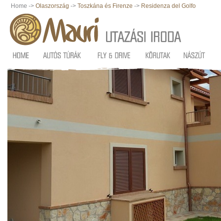
Home ->
Olaszország
->
Toszkána és Firenze
->
Residenza del Golfo