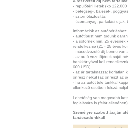
A részvételi dij nem tartalma
- repülőtéri illeték (kb 122.000 
- betegség-, baleset-, poggyás
- sztornóbiztositás
- üzemanyag, parkolási dijak, 
Információk az autóbérléshez:
- autótípust nem tudunk garant
- a sofőrnek min. 25 évesnek ke
rendelkeznie (21 - 25 éves kor
- másodvezető díj benne van a
- az autó vezetőjének saját 
bankkártyával kell rendelkezni
600 USD)
- az ár tartalmazza: korlátlan 
önrész nélkül (az önrészt az ü
- ha az autót tele tankkal kapjá
ellenkező esetben felszámolják 
Lehetőség van magasabb kateg
foglalására is (felár ellenében)
Személyre szabott árajánlaté
tanácsadónkkal!