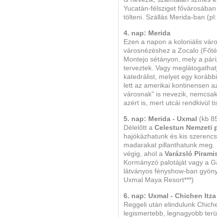
Yucatán-félsziget fővárosában 
tölteni. Szállás Merida-ban (pl
4. nap: Merida
Ezen a napon a koloniális város
városnézéshez a Zocalo (Főtér)
Montejo sétányon, mely a pár
terveztek. Vagy meglátogathat
katedrálist, melyet egy korább
lett az amerikai kontinensen a
városnak" is nevezik, nemcsak
azért is, mert utcái rendkivül ti
5. nap: Merida - Uxmal
(kb 8
Délelőtt a
Celestun Nemzeti 
hajókázhatunk és kis szerencs
madarakat pillanthatunk meg. 
végig, ahol a
Varázsló Pirami
Kormányzó palotáját vagy a G
látványos fényshow-ban gyöny
Uxmal Maya Resort***)
6. nap: Uxmal - Chichen Itza
Reggeli után elindulunk Chichen 
legismertebb, legnagyobb ter