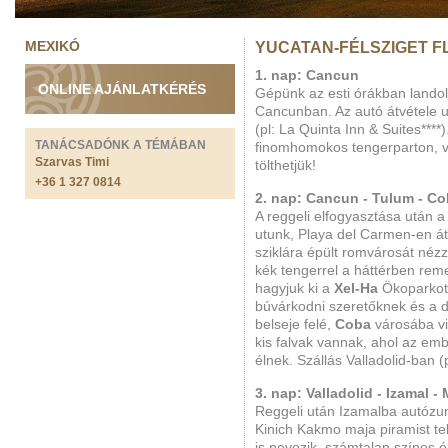
MEXIKÓ
YUCATAN-FÉLSZIGET FL
1. nap: Cancun
ONLINE AJÁNLATKÉRÉS
Gépünk az esti órákban landol 
Cancunban. Az autó átvétele ut
(pl: La Quinta Inn & Suites****)
TANÁCSADÓNK A TÉMÁBAN
finomhomokos tengerparton, v
Szarvas Timi
tölthetjük!
+36 1 327 0814
2. nap: Cancun - Tulum - C
A reggeli elfogyasztása után 
utunk, Playa del Carmen-en á
sziklára épült romvárosát né
kék tengerrel a háttérben rem
hagyjuk ki a
Xel-Ha
Ökoparkot 
búvárkodni szeretőknek és a d
belseje felé,
Coba
városába vi
kis falvak vannak, ahol az e
élnek. Szállás Valladolid-ban (
3. nap: Valladolid - Izamal -
Reggeli után Izamalba autózu
Kinich Kakmo maja piramist te
is nevezik, számtalan színes é