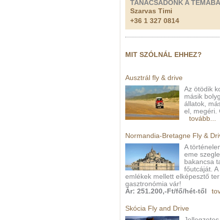
TANÁCSADÓNK A TÉMÁB
Szarvas Timi
+36 1 327 0814
MIT SZÓLNÁL EHHEZ?
Ausztrál fly & drive
Az ötödik k
másik boly
állatok, más
el, megéri.
tovább...
Normandia-Bretagne Fly & Dri
A történele
eme szeglet
bakancsa t
főutcáját. A
emlékek mellett elképesztő ter
gasztronómia vár!
Ár: 251.200,-Ft/fő/hét-től
to
Skócia Fly and Drive
Jellegzetes