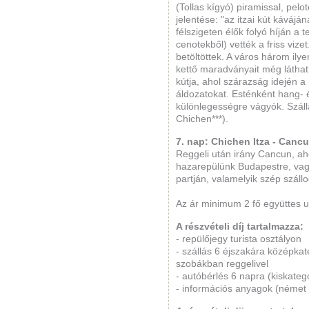
(Tollas kígyó) piramissal, pelot
jelentése: "az itzai kút kávájá
félszigeten élők folyó híján a
cenotekből) vették a friss vize
betöltöttek. A város három ilye
kettő maradványait még láthat
kútja, ahol szárazság idején 
áldozatokat. Esténként hang-
különlegességre vágyók. Száll
Chichen***).
7. nap: Chichen Itza - Canc
Reggeli után irány Cancun, aho
hazarepülünk Budapestre, vag
partján, valamelyik szép száll
Az ár minimum 2 fő együttes 
A részvételi díj tartalmazza:
- repülőjegy turista osztályon
- szállás 6 éjszakára középka
szobákban reggelivel
- autóbérlés 6 napra (kiskateg
- információs anyagok (német