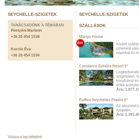
SEYCHELLE-SZIGETEK
SEYCHELLE-SZIGETEK
TANÁCSADÓNK A TÉMÁBAN
SZÁLLÁSOK
Pöstyéni Mariann
+36 20 454 1538
Mango House
Kiváló szállá
pihenést vála
Kocsis Éva
napokat és má
+36 20 454 1536
Constance Ephélia Resort 5*
Legkedvesebb
szigeteken. N
konyhával és 
érték arányba
Ára: 1.077.10
Raffles Seychelles Praslin 6*
Az abszolút l
szigetén.
Ára: 1.391.40
Vissza a lap tetejére