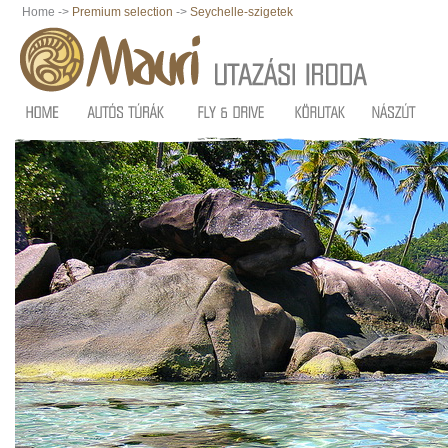
Home ->
Premium selection
->
Seychelle-szigetek