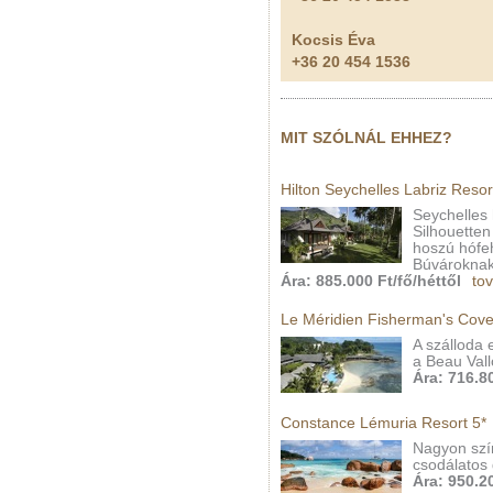
Kocsis Éva
+36 20 454 1536
MIT SZÓLNÁL EHHEZ?
Hilton Seychelles Labriz Reso
Seychelles
Silhouetten
hoszú hófeh
Búvároknak 
Ára: 885.000 Ft/fő/héttől
tov
Le Méridien Fisherman's Cove
A szálloda 
a Beau Vall
Ára: 716.80
Constance Lémuria Resort 5*
Nagyon szín
csodálatos 
Ára: 950.20