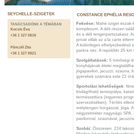
SEYCHELLE-SZIGETEK
CONSTANCE EPHÉLIA RESO
Fekvése:
Mahé sziget észak-ke
TANÁCSADÓNK A TÉMÁBAN
komplexum. A déli részen talál
Kocsis Éva
és a déli tengerpartszakasz. Az
+36 1 327 0816
privát villák az a'la carte étt
A különleges elhelyezkedésű s
Pánczél Zita
parkra néz. A repülőtér 25 km 
+36 1 327 0821
Szolgáltatások:
5 minőségi é
konyhájának ételei megtalálh
jógapavilon, jacuzzi, szauna, 
gyerekek számára este 22 órái
Sportolási lehetőségek
: fit
kivilágítható teniszpálya, kata
természettúra (ingyenes prog
szervezésében). Térítés elle
mélytengeri horgászat, jóga. A 
négyzetméter nagyságú SPA, 1
pavilonnal, szaunával, jacuzziv
Szobái:
Összesen: 224 lakosztá
Minden lakosztály légkondícion