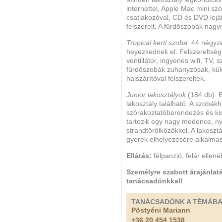
internettel, Apple Mac mini sz
csatlakozóval, CD és DVD lejáts
felszerelt. A fürdőszobák nag
Tropical kerti szoba:
44 négyze
heyezkednek el. Felszereltség
ventillátor, ingyenes wifi, TV, 
fürdőszobák zuhanyzósak, kül
hajszárítóval felszereltek.
Junior lakosztályok
(184 db): 
lakosztály található. A szobák
szórakoztatóberendezés és kis
tartozik egy nagy medence, n
strandtörölközőkkel. A lakosztá
gyerek elhelyezésére alkalmas
Ellátás:
félpanzió, felár ellené
Személyre szabott árajánlaté
tanácsadónkkal!
TANÁCSADÓNK A TÉMÁB
Pöstyéni Mariann
+36 20 454 1538