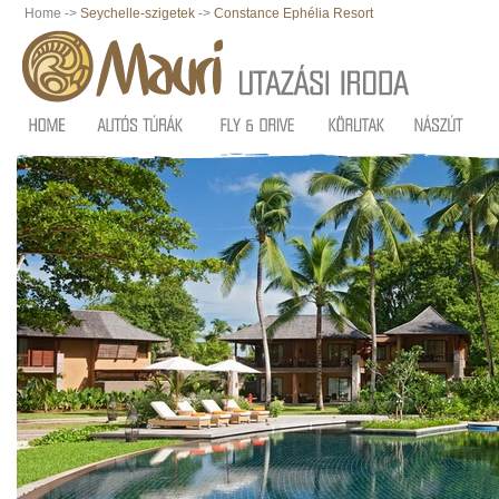
Home ->
Seychelle-szigetek
->
Constance Ephélia Resort