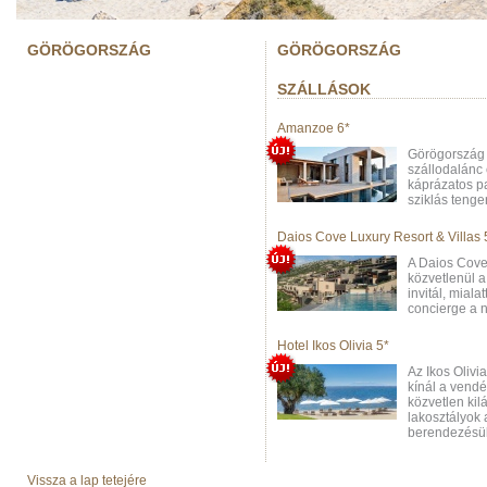
GÖRÖGORSZÁG
GÖRÖGORSZÁG
SZÁLLÁSOK
Amanzoe 6*
Görögország
szállodalánc
káprázatos p
sziklás tenge
Daios Cove Luxury Resort & Villas 
A Daios Cove
közvetlenül a
invitál, mial
concierge a n
Hotel Ikos Olivia 5*
Az Ikos Olivi
kínál a vendé
közvetlen kil
lakosztályok 
berendezésükk
Vissza a lap tetejére