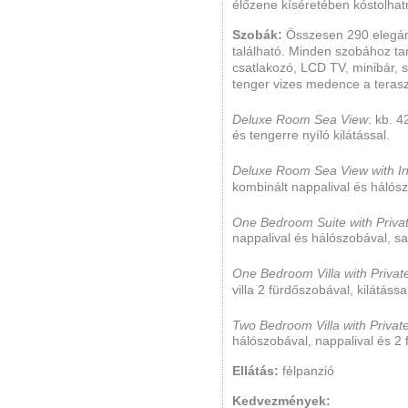
élőzene kíséretében kóstolhat
Szobák:
Összesen 290 elegáns
található. Minden szobához tar
csatlakozó, LCD TV, minibár, sz
tenger vizes medence a teras
Deluxe Room Sea View
: kb. 
és tengerre nyíló kilátással.
Deluxe Room Sea View with In
kombinált nappalival és hálósz
One Bedroom Suite with Priva
nappalival és hálószobával, s
One Bedroom Villa with Privat
villa 2 fürdőszobával, kilátáss
Two Bedroom Villa with Privat
hálószobával, nappalival és 2
Ellátás:
félpanzió
Kedvezmények: