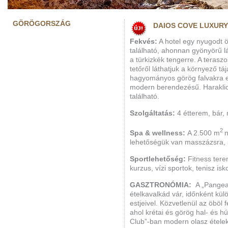
GÖRÖGORSZÁG
DAIOS COVE LUXURY 
Fekvés:
A hotel egy nyugodt öb
található, ahonnan gyönyörű lá
a türkizkék tengerre. A terasz
tetőről láthatjuk a környező táj
hagyományos görög falvakra em
modern berendezésű. Haraklio
található.
Szolgáltatás:
4 étterem, bár,
2
Spa & wellness:
A 2.500 m
lehetőségük van masszázsra, 
Sportlehetőség:
Fitness terem
kurzus, vízi sportok, tenisz isk
GASZTRONÓMIA:
A „Pangea
ételkavalkád vár, időnként k
estjeivel. Közvetlenül az öböl 
ahol krétai és görög hal- és h
Club”-ban modern olasz ételek