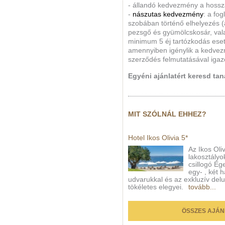
- állandó kedvezmény a hossza
-
nászutas kedvezmény
: a fo
szobában történő elhelyezés (
pezsgő és gyümölcskosár, vala
minimum 5 éj tartózkodás eseté
amennyiben igénylik a kedvez
szerződés felmutatásával igaz
Egyéni ajánlatért keresd ta
MIT SZÓLNÁL EHHEZ?
Hotel Ikos Olivia 5*
Az Ikos Oli
lakosztály
csillogó Ége
egy- , két 
udvarukkal és az exkluzív del
tökéletes elegyei.
tovább...
ÖSSZES AJÁN