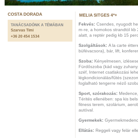
COSTA DORADA
MELIA SITGES 4*+
F
ekvés:
Csendes, nyugodt hely
TANÁCSADÓNK A TÉMÁBAN
m-re, a homokos strandtól kb 
Szarvas Timi
alatt, a reptér pedig kb 15 perc
+36 20 454 1534
Szolgáltások:
A la carte étte
büfévacsora), bár, lift, konfer
Szoba:
Kényelmesen, izlésese
Fürdőszoba (kád vagy zuhany, 
széf, Internet csatlakozási leh
légkondicionálás/fűtés (szezon
foglalható tengerre néző szoba
Sport, szórakozás:
Medence, 
Térités ellenében: spa kis be
fitness terem, szolárium, aero
autóval.
Gyermekek:
Gyermekmedenc
Ellátás:
Reggeli vagy felár ell