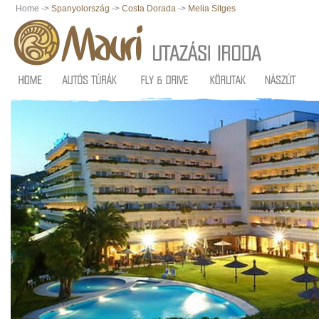
Home ->
Spanyolország
->
Costa Dorada
->
Melia Sitges