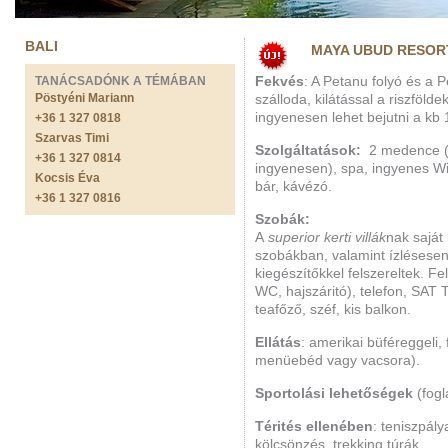
BALI
MAYA UBUD RESORT
TANÁCSADÓNK A TÉMÁBAN
Fekvés
: A Petanu folyó és a P
Pöstyéni Mariann
szálloda, kilátással a riszföl
ingyenesen lehet bejutni a kb
+36 1 327 0818
Szarvas Timi
Szolgáltatások:
2 medence (n
+36 1 327 0814
ingyenesen), spa, ingyenes WiF
Kocsis Éva
bár, kávézó.
+36 1 327 0816
Szobák:
A
superior kerti villák
nak saját
szobákban, valamint ízlésesen,
kiegészítőkkel felszereltek. F
WC, hajszáritó), telefon, SAT 
teafőző, széf, kis balkon.
Ellátás
: amerikai büféreggeli,
menüebéd vagy vacsora).
Sportolási lehetőségek
(fogl
Térités ellenében
: teniszpály
kölcsönzés, trekking túrák.