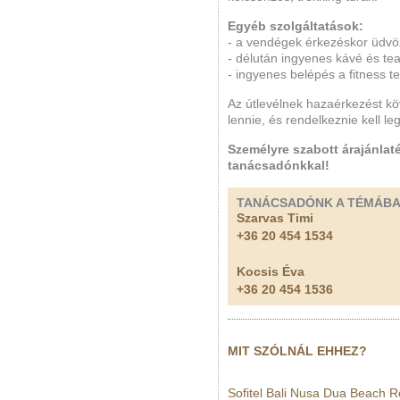
Egyéb szolgáltatások:
- a vendégek érkezéskor üdvöz
- délután ingyenes kávé és te
- ingyenes belépés a fitness 
Az útlevélnek hazaérkezést k
lennie, és rendelkeznie kell leg
Személyre szabott árajánlaté
tanácsadónkkal!
TANÁCSADÓNK A TÉMÁB
Szarvas Timi
+36 20 454 1534
Kocsis Éva
+36 20 454 1536
MIT SZÓLNÁL EHHEZ?
Sofitel Bali Nusa Dua Beach R