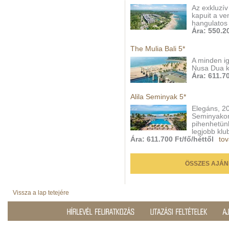
Az exkluzív
kapuit a ve
hangulatos 
Ára: 550.20
The Mulia Bali 5*
A minden ig
Nusa Dua kö
Ára: 611.70
Alila Seminyak 5*
Elegáns, 2
Seminyakon
pihenhetün
legjobb klu
Ára: 611.700 Ft/fő/héttől
tov
ÖSSZES AJÁN
Vissza a lap tetejére