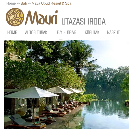
Home ->
Bali
->
Maya Ubud Resort & Spa