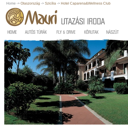
Home ->
Olaszország
->
Szicília
->
Hotel Caparena&Wellness Club