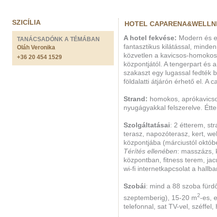
SZICÍLIA
HOTEL CAPARENA&WELLNE
A hotel fekvése:
Modern és el
TANÁCSADÓNK A TÉMÁBAN
fantasztikus kilátással, minden
Oláh Veronika
közvetlen a kavicsos-homokos 
+36 20 454 1529
központjától. A tengerpart és a
szakaszt egy lugassal fedték be
földalatti átjárón érhető el. A 
Strand:
homokos, aprókavicsos
nyugágyakkal felszerelve. Étt
Szolgáltatásai
: 2 étterem, st
terasz, napozóterasz, kert, w
központjába (márciustól októbe
Térítés ellenében
: masszázs, 
központban, fitness terem, jacuzzi
wi-fi internetkapcsolat a hallba
Szobái
: mind a 88 szoba fürdő
2
szeptemberig), 15-20 m
-es, 
telefonnal, sat TV-vel, széffel,