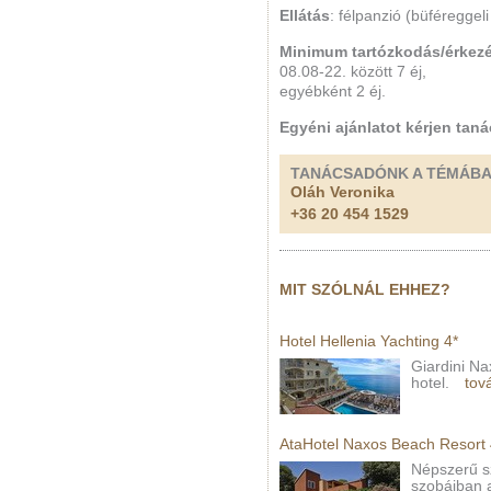
Ellátás
: félpanzió (büféregge
Minimum tartózkodás/érkez
08.08-22. között 7 éj,
egyébként 2 éj.
Egyéni ajánlatot kérjen tan
TANÁCSADÓNK A TÉMÁB
Oláh Veronika
+36 20 454 1529
MIT SZÓLNÁL EHHEZ?
Hotel Hellenia Yachting 4*
Giardini Na
hotel.
tov
AtaHotel Naxos Beach Resort 
Népszerű sz
szobáiban a