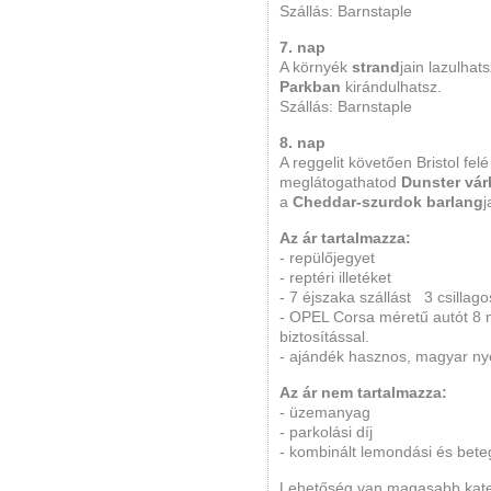
Szállás: Barnstaple
7. nap
A környék
strand
jain lazulhat
Parkban
kirándulhatsz.
Szállás: Barnstaple
8. nap
A reggelit követően Bristol fel
meglátogathatod
Dunster vár
a
Cheddar-szurdok barlang
j
Az ár tartalmazza:
- repülőjegyet
- reptéri illetéket
- 7 éjszaka szállást 3 csilla
- OPEL Corsa méretű autót 8 n
biztosítással.
- ajándék hasznos, magyar nye
Az ár nem tartalmazza:
- üzemanyag
- parkolási díj
- kombinált lemondási és bete
Lehetőség van magasabb kategó