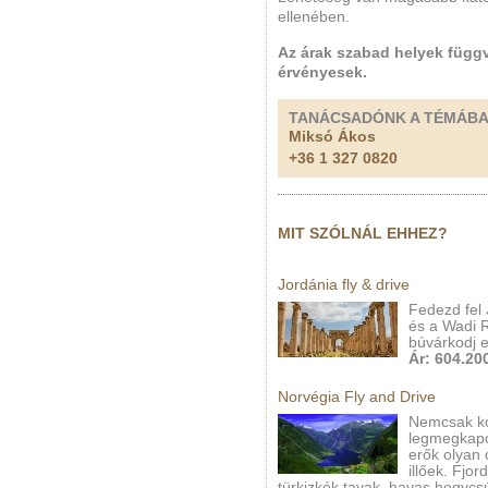
ellenében.
Az árak szabad helyek füg
érvényesek.
TANÁCSADÓNK A TÉMÁB
Miksó Ákos
+36 1 327 0820
MIT SZÓLNÁL EHHEZ?
Jordánia fly & drive
Fedezd fel 
és a Wadi R
búvárkodj e
Ár: 604.200
Norvégia Fly and Drive
Nemcsak kon
legmegkapó
erők olyan
illőek. Fjor
türkizkék tavak, havas hegycs