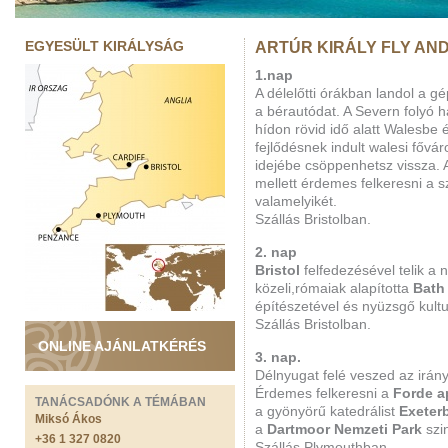
EGYESÜLT KIRÁLYSÁG
ARTÚR KIRÁLY FLY AND
1.nap
A délelőtti órákban landol a 
a bérautódat. A Severn folyó ha
hídon rövid idő alatt Walesbe 
fejlődésnek indult walesi fővár
idejébe csöppenhetsz vissza. 
mellett érdemes felkeresni a 
valamelyikét.
Szállás Bristolban.
2. nap
Bristol
felfedezésével telik a
közeli,rómaiak alapította
Bath
építészetével és nyüzsgő kultur
Szállás Bristolban.
ONLINE AJÁNLATKÉRÉS
3. nap.
Délnyugat felé veszed az irány
Érdemes felkeresni a
Forde a
TANÁCSADÓNK A TÉMÁBAN
a gyönyörű katedrálist
Exeter
Miksó Ákos
a
Dartmoor Nemzeti Park
szin
+36 1 327 0820
Szállás Plymouthban.