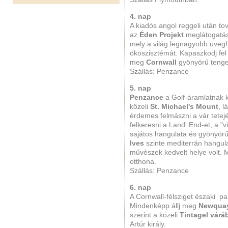
4. nap
A kiadós angol reggeli után to
az
Éden Projekt
meglátogatásá
mely a világ legnagyobb üveg
ökoszisztémát. Kapaszkodj fel
meg
Cornwall
gyönyörű tenger
Szállás: Penzance
5. nap
Penzance
a Golf-áramlatnak 
közeli
St. Michael's Mount
, 
érdemes felmászni a vár tetej
felkeresni a Land' End-et, a "v
sajátos hangulata és gyönyörű
Ives
szinte mediterrán hangula
művészek kedvelt helye volt.
otthona.
Szállás: Penzance
6. nap
A Cornwall-félsziget északi par
Mindenképp állj meg
Newqua
szerint a közeli
Tintagel várá
Artúr király.