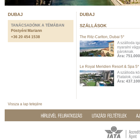
DUBAJ
DUBAJ
TANÁCSADÓNK A TÉMÁBAN
SZÁLLÁSOK
Pöstyéni Mariann
+36 20 454 1538
The Ritz-Carlton, Dubai 5*
A szálloda ig
nyaralni vágy
pároknak.
Ára: 751.000 
Le Royal Meridien Resort & Spa 5*
A szálloda kö
Fiatalok, csal
Ára: 437.100 
Vissza a lap tetejére