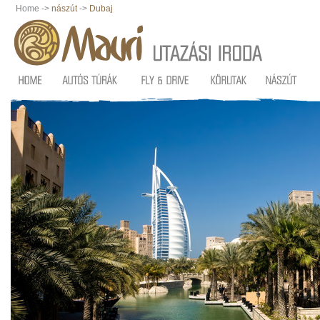
Home ->
nászút
->
Dubaj