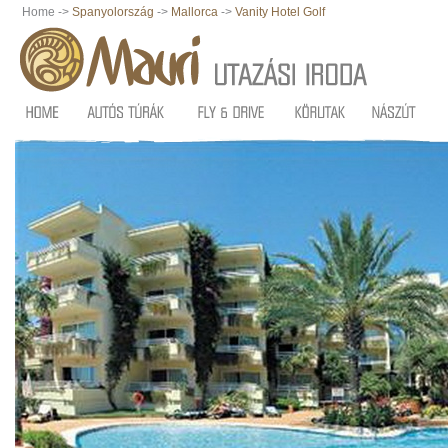
Home ->
Spanyolország
->
Mallorca
->
Vanity Hotel Golf