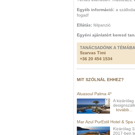
Egyéb információ:
a szálloda
fogad!
Ellátás:
félpanzió
Egyéni ajánlatért keresd ta
TANÁCSADÓNK A TÉMÁB
Szarvas Timi
+36 20 454 1534
MIT SZÓLNÁL EHHEZ?
Aluasoul Palma 4*
A kizárólag
designszáll
tovább...
Mar Azul PurEstil Hotel & Spa 
Kizárólag 1
2017-ben te