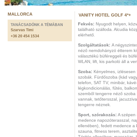
MALLORCA
VANITY HOTEL GOLF 4*+
Fekvés:
Nyugodt helyen, közve
TANÁCSADÓNK A TÉMÁBAN
található szálloda. Alcudia köz
Szarvas Timi
elérhető.
+36 20 454 1534
Szolgáltatások:
A négyszinte
néző nemdohányzó étterem kiv
választékú büféreggeli és büfé
WLAN, lift, kis parkoló áll a 
Szoba:
Kényelmes, izlésesen 
szobák. Fürdőszoba (kád vagy 
telefon, SAT TV, minibár, kávé-
légkondicionálás, fűtés, balkon
szemből tengerre néző szoba 
vannak, tetőtersszal, jacuzziv
tengerre néznek.
Sport, szórakozás:
A szépen 
medence napozóterasszal, nap
ellenében), fedett medence a 
szauna, fitness terem, asztali
Térités ellenében: masszázs, 