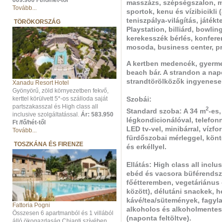
609.900 Ft/fő/hét-től
masszázs, szépségszalon, ma
Tovább...
sportok, kenu és vízibicikli (
teniszpálya-világítás, játék
TÖRÖKORSZÁG
Playstation, billiárd, bowli
kerekesszék bérlés, konferen
mosoda, business center, pri
A kertben medencék, gyerme
beach bár. A strandon a na
strandtörölközők ingyenese
Xanadu Resort Hotel
Gyönyörű, zöld környezetben fekvő,
kerttel körülvett 5*-os szálloda saját
Szobái:
partszakasszal és High class all
2
Standard szoba: A 34 m
-es
inclusive szolgáltatással.
Ár: 583.950
légkondicionálóval, telefonn
Ft /fő/hét-től
LED tv-vel, minibárral, vízfo
Tovább...
fürdőszobai mérleggel, könt
TOSZKÁNA ÉS FIRENZE
és erkéllyel.
Ellátás:
High class all inclus
ebéd és vacsora büférendsze
főétteremben, vegetáriánus é
között), délutáni snackek, h
kávé/tea/sütemények, fagyla
Fattoria Pogni
alkoholos és alkoholmentes i
Összesen 6 apartmanból és 1 villából
(naponta feltöltve).
álló ökogazdaság Chianti szívében.