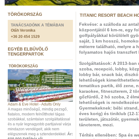
TÖRÖKORSZÁG
TITANIC RESORT BEACH HO
Fekvése:
a szálloda az antal
TANÁCSADÓNK A TÉMÁBAN
központjától 6 km-re, egy fo
Oláh Veronika
golfpályákkal körülölelt gyö
+36 20 454 1529
saját, 1 km hosszú, homoko
méterre található, melyre a h
EGYÉB ELBŰVÖLŐ
folyamatos hajós transzfert 
TENGERPARTOK
Szolgáltatások:
A
2013-ban 
TÖRÖKORSZÁG
szoba
, recepció, lobby, közp
lobby bár, snack bár, diszkó
lehetőségek kimeríthetetle
tematikus partik, élő zene, 
karaokee, fitneszterem, 2 tö
gőzfürdő, 2 hó szoba, 2 él
lehetőségek is rendelkezésre
Adam & Eve Hotel - Adults Only
Gyermekeknek: bébi strand, 
A magas minőségű, mindig pezsgő,
éves korig) és tiniklub (12-
fiatalos, modern felnőtthotel tágas
szobákkal, számtalan szolgáltatással
területen, játszótér, gyerm
és a nyár legnagyobb partijaival várja
táncterem, mozi.
mindazon vendégeit, akik nem
elégszenek meg a sztenderdekkel.
Ár:
Térítés ellenében: Spa és w