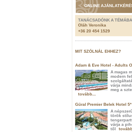
ONLINE AJÁNLATKÉRÉ
TANÁCSADÓNK A TÉMÁB
Oláh Veronika
+36 20 454 1529
MIT SZÓLNÁL EHHEZ?
Adam & Eve Hotel - Adults O
A magas mi
modern fel
szolgáltat
várja mind
meg a szt
tovább...
Güral Premier Belek Hotel 5*
A népszerű
török stíl
tengerpart
várja a pi
től
tovább