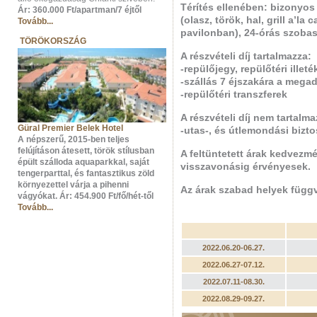
Térítés ellenében: bizonyos i
Ár: 360.000 Ft/apartman/7 éjtől
(olasz, török, hal, grill a’la
Tovább...
pavilonban), 24-órás szobas
TÖRÖKORSZÁG
A részvételi díj tartalmazza:
-repülőjegy, repülőtéri illeté
-szállás 7 éjszakára a megado
-repülőtéri transzferek
A részvételi díj nem tartalma
Güral Premier Belek Hotel
-utas-, és útlemondási bizto
A népszerű, 2015-ben teljes
felújításon átesett, török stílusban
A feltüntetett árak kedvez
épült szálloda aquaparkkal, saját
visszavonásig érvényesek.
tengerparttal, és fantasztikus zöld
környezettel várja a pihenni
Az árak szabad helyek füg
vágyókat.
Ár: 454.900 Ft/fő/hét-től
Tovább...
2022.06.20-06.27.
2022.06.27-07.12.
2022.07.11-08.30.
2022.08.29-09.27.