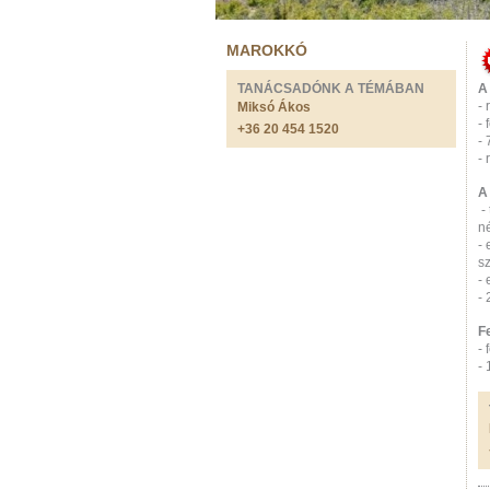
MAROKKÓ
TANÁCSADÓNK A TÉMÁBAN
A 
- 
Miksó Ákos
- 
+36 20 454 1520
- 
- 
A
- 
né
-
sz
- 
-
F
- 
- 