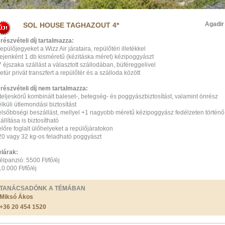
Agadir
SOL HOUSE TAGHAZOUT 4*
részvételi díj tartalmazza:
repülőjegyeket a Wizz Air járataira, repülőtéri illetékkel
fejenként 1 db kisméretű (kézitáska méret) kézipoggyászt
7 éjszaka szállást a választott szállodában, büféreggelivel
retúr privát transzfert a repülőtér és a szálloda között
 részvételi díj nem tartalmazza:
teljeskörű kombinált baleset-, betegség- és poggyászbiztosítást, valamint önrész
lküli útlemondási biztosítást
 elsőbbségi beszállást, mellyel +1 nagyobb méretű kézipoggyász fedélzeten történő
állítása is biztosítható
előre foglalt ülőhelyeket a repülőjáratokon
 20 vagy 32 kg-os feladható poggyászt
elárak:
félpanzió: 5500 Ft/fő/éj
10.000 Ft/fő/éj
TANÁCSADÓNK A TÉMÁBAN
Miksó Ákos
+36 20 454 1520