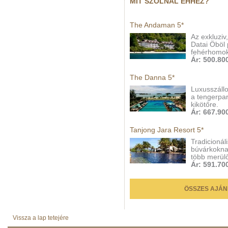
MIT SZÓLNÁL EHHEZ?
The Andaman 5*
Az exkluziv
Datai Öböl 
fehérhomok
Ár: 500.800
The Danna 5*
Luxusszállo
a tengerpar
kikötőre.
Ár: 667.900
Tanjong Jara Resort 5*
Tradicionáli
búvárkoknak
több merülő
Ár: 591.700
ÖSSZES AJÁN
Vissza a lap tetejére