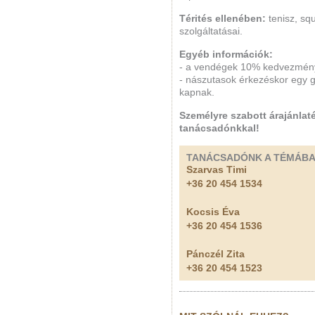
Térités ellenében:
tenisz, squ
szolgáltatásai.
Egyéb információk:
- a vendégek 10% kedvezményt
- nászutasok érkezéskor egy 
kapnak.
Személyre szabott árajánlaté
tanácsadónkkal!
TANÁCSADÓNK A TÉMÁB
Szarvas Timi
+36 20 454 1534
Kocsis Éva
+36 20 454 1536
Pánczél Zita
+36 20 454 1523