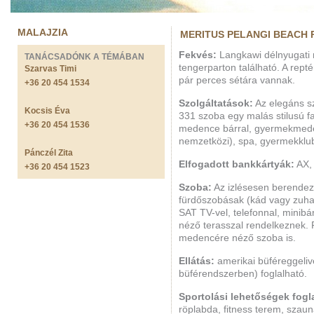
MALAJZIA
MERITUS PELANGI BEACH R
Fekvés:
Langkawi délnyugati 
TANÁCSADÓNK A TÉMÁBAN
tengerparton található. A rept
Szarvas Timi
pár perces sétára vannak.
+36 20 454 1534
Szolgáltatások:
Az elegáns sz
Kocsis Éva
331 szoba egy malás stilusú f
+36 20 454 1536
medence bárral, gyermekmedenc
nemzetközi), spa, gyermekklub
Pánczél Zita
Elfogadott bankkártyák:
AX,
+36 20 454 1523
Szoba:
Az izlésesen berendezet
fürdőszobásak (kád vagy zuhan
SAT TV-vel, telefonnal, minibár
néző terasszal rendelkeznek. 
medencére néző szoba is.
Ellátás:
amerikai büféreggeliv
büférendszerben) foglalható.
Sportolási lehetőségek fog
röplabda, fitness terem, szaun