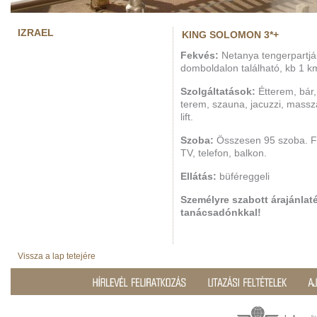
IZRAEL
KING SOLOMON 3*+
Fekvés:
Netanya tengerpartján
domboldalon található, kb 1 km
Szolgáltatások:
Étterem, bár,
terem, szauna, jacuzzi, masszá
lift.
Szoba:
Összesen 95 szoba. Fü
TV, telefon, balkon.
Ellátás:
büféreggeli
Személyre szabott árajánlaté
tanácsadónkkal!
Vissza a lap tetejére