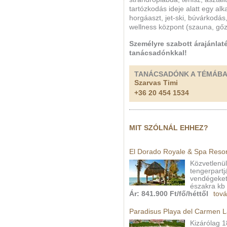
tartózkodás ideje alatt egy al
horgáaszt, jet-ski, búvárkodás
wellness központ (szauna, gőz
Személyre szabott árajánlaté
tanácsadónkkal!
TANÁCSADÓNK A TÉMÁB
Szarvas Timi
+36 20 454 1534
MIT SZÓLNÁL EHHEZ?
El Dorado Royale & Spa Resor
Közvetlenü
tengerpartjá
vendégeket
északra kb 
Ár: 841.900 Ft/fő/héttől
tová
Paradisus Playa del Carmen L
Kizárólag 1