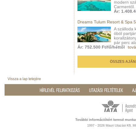
modern szál
Carmentől.
Ár: 1.408.4
Dreams Tulum Resort & Spa 5
A szálloda 
öböl partjá
korallzáton
pár perc ala
Ár: 752.500 Ft/fő/héttől
tová
ÖSSZES AJÁN
Vissza a lap tetejére
További információkért keresd munka
1997 - 2026 Mauri Utazási Kft. 