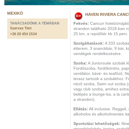
MEXIKÓ
HAVEN RIVIERA CANC
TANÁCSADÓNK A TÉMÁBAN
Fekvés:
Cancun hotelzónájátó
Szarvas Timi
strandon található 2018-ban n
25 km, a repülőtér kb 15 perc.
+36 20 454 1534
Szolgáltatások:
A 333 szobás 
étterem, 3 snanckbár, 9 bár, k
vendégek rendelkezésére.
Szoba:
A Juniorsuite szobák k
Fürdőszoba, fürdőköntös, papuc
ventilátor, kávé- és teafőző, 
terasz tartozik a szobákhoz. Fe
néző szoba, Swim out szoba (
vagy club szoba, amihez extra 
belépés a lounge-ba, a la carte
a strandon).
Ellátás:
All inclusive. Reggeli
alkoholos és alkoholmentes ital
Sportolási lehetőségek:
fitn
strandröplabda, tenisz, aszta