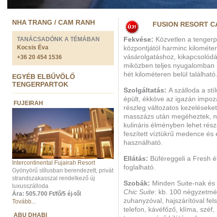
NHA TRANG / CAM RANH
FUSION RESORT C
TANÁCSADÓNK A TÉMÁBAN
Fekvése:
Közvetlen a tengerp
Kocsis Éva
központjától harminc kilométe
vásárolgatáshoz, kikapcsolódásh
+36 20 454 1536
miközben teljes nyugalomban
hét kilométeren belül található
EGYÉB ELBŰVÖLŐ
TENGERPARTOK
Szolgáltatás:
A szálloda a stí
épült, ékköve az igazán impoz
FUJEIRAH
részleg változatos kezeléseke
masszázs után megéheztek, n
kulináris élményben lehet rész
feszített víztükrű medence és 
használható.
Ellátás:
Büféreggeli a Fresh é
Intercontinental Fujairah Resort
foglalható.
Gyönyörű stílusban berendezett, privát
strandszakasszal rendelkező új
Szobák:
Minden Suite-nak és v
luxusszálloda
Chic Suite
: kb. 100 négyzetmé
Ára: 505.700 Ft/fő/5 éj-től
zuhanyzóval, hajszárítóval fel
Tovább...
telefon, kávéfőző, klíma, széf,
ABU DHABI