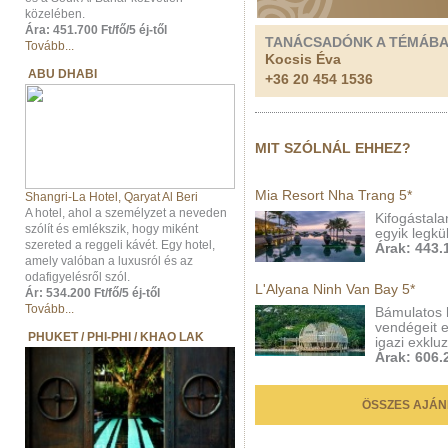
közelében.
Ára: 451.700 Ft/fő/5 éj-től
TANÁCSADÓNK A TÉMÁB
Tovább...
Kocsis Éva
ABU DHABI
+36 20 454 1536
MIT SZÓLNÁL EHHEZ?
Mia Resort Nha Trang 5*
Shangri-La Hotel, Qaryat Al Beri
A hotel, ahol a személyzet a neveden
Kifogástala
szólít és emlékszik, hogy miként
egyik legk
szereted a reggeli kávét. Egy hotel,
Árak: 443.1
amely valóban a luxusról és az
odafigyelésről szól.
L'Alyana Ninh Van Bay 5*
Ár: 534.200 Ft/fő/5 éj-től
Tovább...
Bámulatos h
vendégeit e
PHUKET / PHI-PHI / KHAO LAK
igazi exklu
Árak: 606.2
ÖSSZES AJÁN