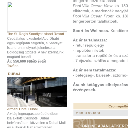
tengerre néző kilátással.
Pool Villa Ocean View
: kb. 18
ellátottak, a medencék nagyj
Pool Villa Ocean Front
: kb. 1
tengerparton találhatóak.
Sport és Wellness:
Konditere
The St. Regis Saadiyat Island Resort
Csodálatos luxushotel Abu Dhabi
Az ár tartalmazza:
egyik legújabb szigetén, a Saadiyat
- retúr repülőjegy
Island-en, melynek jelentése: a
- repülőtéri illeték
Boldogság Szigete. A név szerintünk
- transzfer a repülőtér és a sz
magáért beszél.
- 7 éjszaka szállás a megadott 
Ár: 556.600 Ft/fő/5 éj-től
Tovább...
Az ár nem tartalmazza:
DUBAJ
- betegség-, baleset-, sztornó
Áraink kétágyas elhelyezés
érvényesek.
Csomagár/fő/
Armani Hotel Dubai
2020.01.06-10.31.
A világ legmagasabb épületében
kialakított luxushotel Dubai
belvárosában, közvetlen a Dubai Mall
ONLINE AJÁNLATKÉRÉ
és a Souk Al Bahar közvetlen