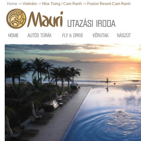
Home ->
Vietnám
->
Nha Trang / Cam Ranh
->
Fusion Resort Cam Ranh