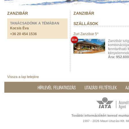
ZANZIBÁR
ZANZIBÁR
TANÁCSADÓNK A TÉMÁBAN
SZÁLLÁSOK
Kocsis Éva
+36 20 454 1536
Zuri Zanzibar 5*
Zanzibár szi
kombinációja 
fenntartható 
kényelemnek
Ára: 952.600
Vissza a lap tetejére
További információkért keresd munka
1997 - 2026 Mauri Utazási Kft. 