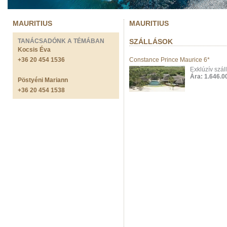
MAURITIUS
MAURITIUS
TANÁCSADÓNK A TÉMÁBAN
SZÁLLÁSOK
Kocsis Éva
+36 20 454 1536
Constance Prince Maurice 6*
Exklúzív szál
Ára: 1.646.00
Pöstyéni Mariann
+36 20 454 1538