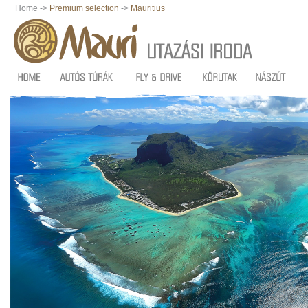
Home ->
Premium selection
->
Mauritius