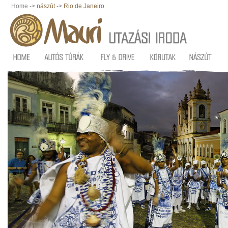
Home ->
nászút
->
Rio de Janeiro