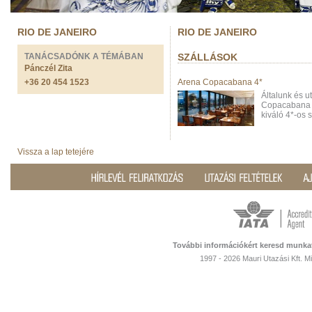
RIO DE JANEIRO
RIO DE JANEIRO
TANÁCSADÓNK A TÉMÁBAN
SZÁLLÁSOK
Pánczél Zita
+36 20 454 1523
Arena Copacabana 4*
Általunk és u
Copacabana t
kiváló 4*-os 
Vissza a lap tetejére
További információkért keresd munka
1997 - 2026 Mauri Utazási Kft. 