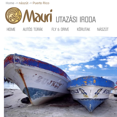
Home ->
nászút
->
Puerto Rico