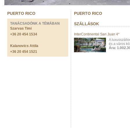
PUERTO RICO
PUERTO RICO
TANÁCSADÓNK A TÉMÁBAN
SZÁLLÁSOK
Szarvas Timi
+36 20 454 1534
InterContinental San Juan 4*
A luxusszáll
és a város kö
Kalanovics Attila
Ára: 1.002.30
+36 20 454 1521