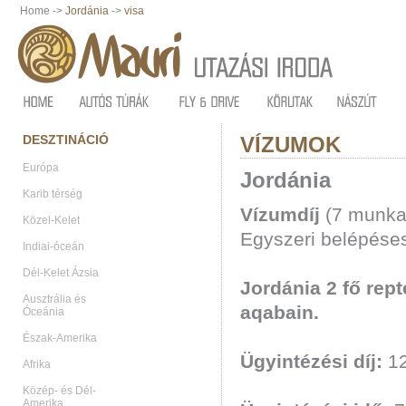
Home ->
Jordánia
->
visa
DESZTINÁCIÓ
VÍZUMOK
Európa
Jordánia
Karib térség
Vízumdíj
(7 munka
Közel-Kelet
Egyszeri belépéses
Indiai-óceán
Dél-Kelet Ázsia
Jordánia 2 fő rep
Ausztrália és
aqabain.
Óceánia
Észak-Amerika
Ügyintézési díj:
12
Afrika
Közép- és Dél-
Amerika