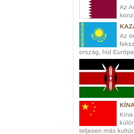
Az Ar
konz
KAZ
Az ó
feks
ország, híd Európa
KÍN
Kína
külön
teljesen más kultú