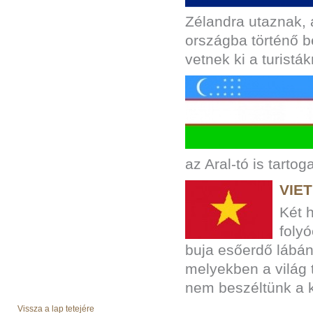
Zélandra utaznak, 
országba történő b
vetnek ki a turisták
az Aral-tó is tartoga
VIE
Két 
foly
buja esőerdő lábáná
melyekben a világ
nem beszéltünk a k
Vissza a lap tetejére