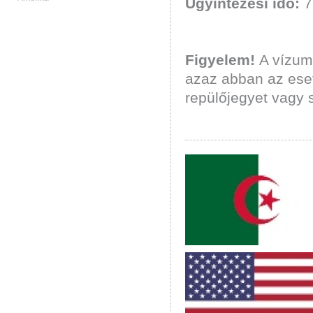
Ügyintézési idő:
7
Figyelem!
A vízumü
azaz abban az ese
repülőjegyet vagy s