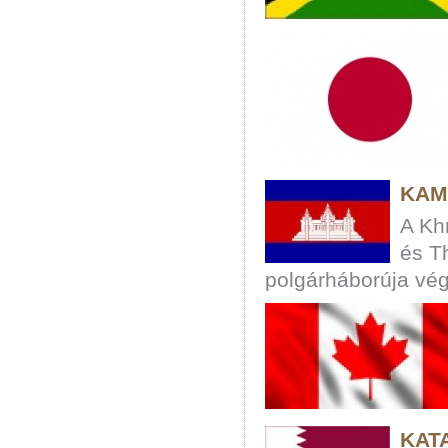
KAM
A Kh
és Th
polgárháborúja vége
KAT