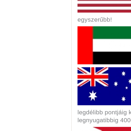
egyszerűbb!
legdélibb pontjáig 
legnyugatibbig 40