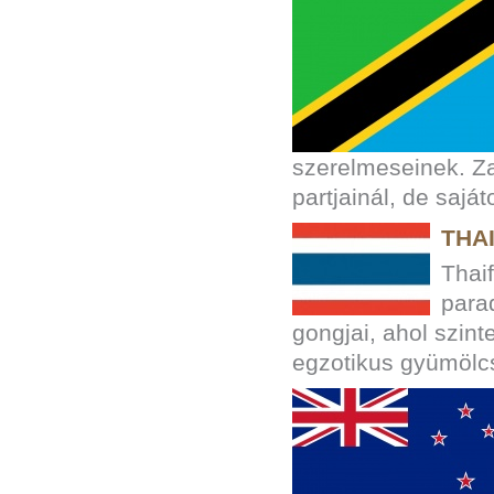
szerelmeseinek. Za
partjainál, de sajá
THA
Thai
para
gongjai, ahol szint
egzotikus gyümölc