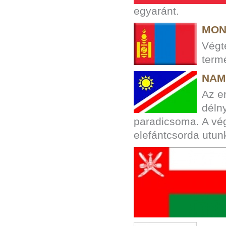
egyaránt.
MON
Végt
termé
NAM
Az e
déln
paradicsoma. A vé
elefántcsorda utun