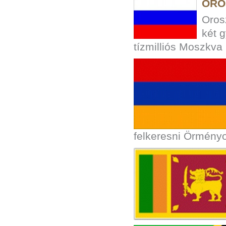
ORO
Oros
két 
tízmilliós Moszkva
felkeresni Örményo