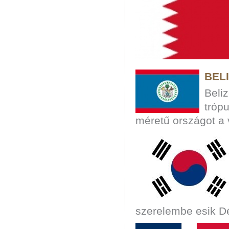
BEL
Beli
tróp
méretű országot a 
szerelembe esik D