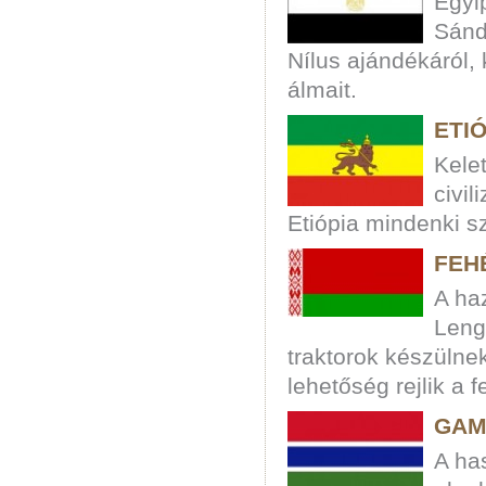
Egyi
Sánd
Nílus ajándékáról, 
álmait.
ETIÓ
Kelet
civil
Etiópia mindenki s
FEH
A ha
Leng
traktorok készüln
lehetőség rejlik a 
GAM
A ha