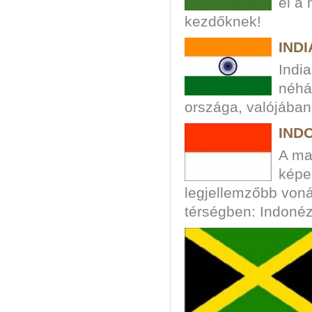
el a
kezdőknek!
INDI
India
néhá
országa, valójába
IND
A ma
képez
legjellemzőbb vonás
térségben: Indonéz