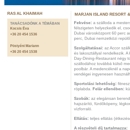
RAS AL KHAIMAH
MARJAN ISLAND RESORT & 
Fekvése:
a szálloda a mester
TANÁCSADÓNK A TÉMÁBAN
félszigeten helyezkedik el, cso
Kocsis Éva
Dubai városközpont 60 perc au
+36 20 454 1536
perc, Dubai nemzetközi repülő
Pöstyéni Mariann
Szolgáltatásai:
az Accor szál
+36 20 454 1538
és lakosztállyal rendelkezik. A 
Day-Dining-Restaurant négy t
szállodához továbbá külső me
poolbár. A medencéknél a nap
vendégei ingyenesen használ
Sportolási lehetőség:
fitnesz
röplabda.
Felár ellenében:
kül
Szob
ák
:
az elegánsan berend
hajszárító, fürdőköpeny, légkond
vízforraló.
Ellátás:
teljes ellátás (étkezés
A részvételi díj tartalmazza: