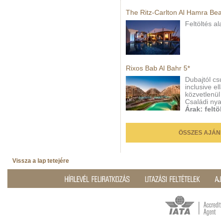
The Ritz-Carlton Al Hamra Be
Feltöltés al
Rixos Bab Al Bahr 5*
Dubajtól cs
inclusive e
közvetlenül
Családi nya
Árak: feltö
ÖSSZES AJÁN
Vissza a lap tetejére