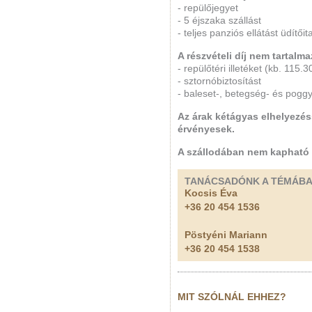
- repülőjegyet
- 5 éjszaka szállást
- teljes panziós ellátást üdítőit
A részvételi díj nem tartalma
- repülőtéri illetéket (kb. 115.3
- sztornóbiztosítást
- baleset-, betegség- és poggy
Az árak kétágyas elhelyezé
érvényesek.
A szállodában nem kapható
TANÁCSADÓNK A TÉMÁB
Kocsis Éva
+36 20 454 1536
Pöstyéni Mariann
+36 20 454 1538
MIT SZÓLNÁL EHHEZ?