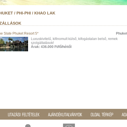
HUKET / PHI-PHI / KHAO LAK
ZÁLLÁSOK
he Slate Phuket Resort 5*
Phuke
Luxuskivitelű, kifinomult külső, kifogástalan belső, remek
szolgáltatások!
Árak: 436.000 Ft/fő/héttől