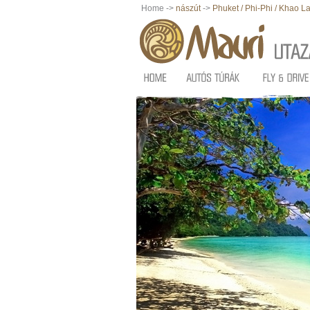
Home ->
nászút
->
Phuket / Phi-Phi / Khao L