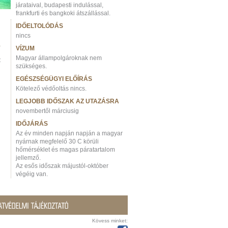
járataival, budapesti indulással,
frankfurti és bangkoki átszállással.
IDŐELTOLÓDÁS
nincs
VÍZUM
Magyar állampolgároknak nem
t
szükséges.
EGÉSZSÉGÜGYI ELŐÍRÁS
Kötelező védőoltás nincs.
LEGJOBB IDŐSZAK AZ UTAZÁSRA
novembertől márciusig
IDŐJÁRÁS
Az év minden napján napján a magyar
nyárnak megfelelő 30 C körüli
hőmérséklet és magas páratartalom
jellemző.
Az esős időszak májustól-október
végéig van.
Kövess minket: