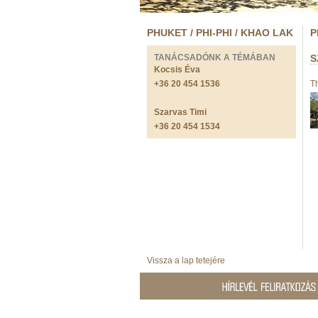
PHUKET / PHI-PHI / KHAO LAK
P
TANÁCSADÓNK A TÉMÁBAN
S
Kocsis Éva
+36 20 454 1536
T
Szarvas Timi
+36 20 454 1534
Vissza a lap tetejére